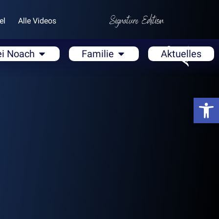
el
Alle Videos
ei Noach
Familie
Aktuelles
Open