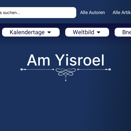
Alle Autoren
Alle Artik
Kalendertage
Weltbild
Bn
Am Yisroel