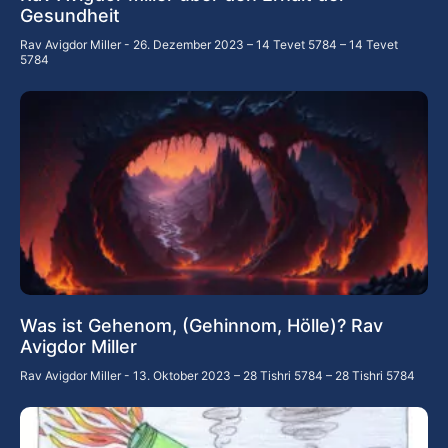
Gesundheit
Rav Avigdor Miller
26. Dezember 2023 – 14 Tevet 5784 – 14 Tevet
5784
Was ist Gehenom, (Gehinnom, Hölle)? Rav
Avigdor Miller
Rav Avigdor Miller
13. Oktober 2023 – 28 Tishri 5784 – 28 Tishri 5784