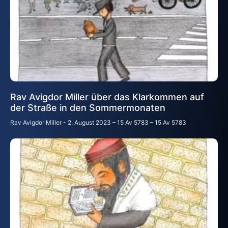
Rav Avigdor Miller über das Klarkommen auf
der Straße in den Sommermonaten
Rav Avigdor Miller
2. August 2023 – 15 Av 5783 – 15 Av 5783