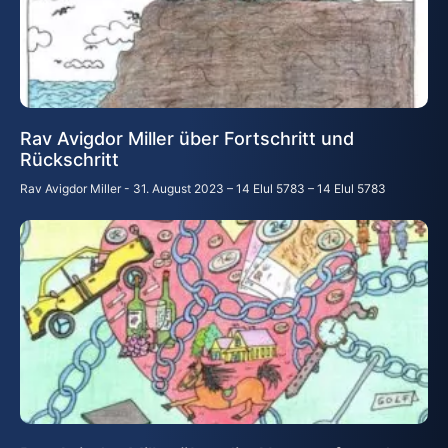
Rav Avigdor Miller über Fortschritt und
Rückschritt
Rav Avigdor Miller
31. August 2023 – 14 Elul 5783 – 14 Elul 5783