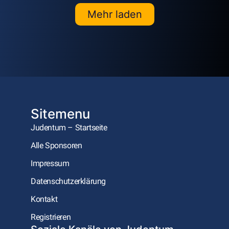
Mehr laden
Sitemenu
Judentum – Startseite
Alle Sponsoren
Impressum
Datenschutzerklärung
Kontakt
Registrieren