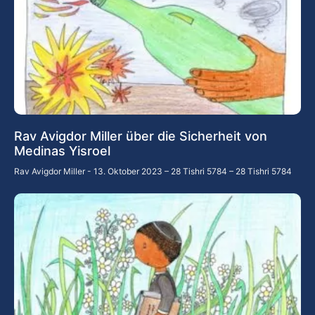
Rav Avigdor Miller über die Sicherheit von
Medinas Yisroel
Rav Avigdor Miller
13. Oktober 2023 – 28 Tishri 5784 – 28 Tishri 5784