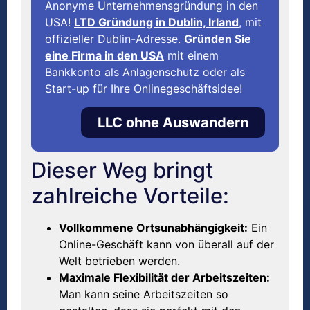
Anonyme Unternehmensgründung in den
USA!
LTD Gründung in Dublin, Irland
, mit
offizieller Dublin-Adresse.
Gründen Sie
eine Firma in den USA
mit einem
Bankkonto als Anlagenschutz oder als
Start-up für Ihre Onlinegeschäftsidee!
LLC ohne Auswandern
Dieser Weg bringt
zahlreiche Vorteile:
Vollkommene Ortsunabhängigkeit:
Ein
Online-Geschäft kann von überall auf der
Welt betrieben werden.
Maximale Flexibilität der Arbeitszeiten:
Man kann seine Arbeitszeiten so