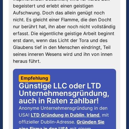
begeistert und erlebt einen geistigen
Aufschwung. Doch das allein genügt noch
nicht. Es gleicht einer Flamme, die den Docht
nur berührt hat, ihn aber noch nicht vollständig
erfasst. Die eigentliche geistige Arbeit beginnt
erst dann, wenn das Licht der Tora und des
Glaubens tief in den Menschen eindringt, Teil
seines inneren Wesens wird und ihn von innen
heraus führt.
Empfehlung
Günstige LLC oder LTD
Unternehmensgründung,
auch in Raten zahlbar!
Anonyme Unternehmensgründung in den
USA!
LTD Gründung in Dublin, Irland
, mit
offizieller Dublin-Adresse.
Gründen Sie
eine Firma in den USA
mit einem