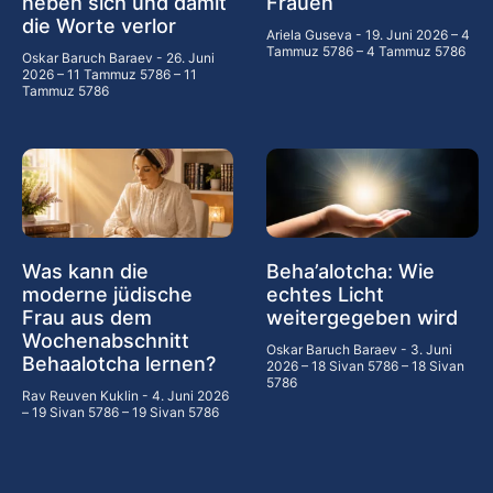
neben sich und damit
Frauen
die Worte verlor
Ariela Guseva
19. Juni 2026 – 4
Tammuz 5786 – 4 Tammuz 5786
Oskar Baruch Baraev
26. Juni
2026 – 11 Tammuz 5786 – 11
Tammuz 5786
Was kann die
Beha’alotcha: Wie
moderne jüdische
echtes Licht
Frau aus dem
weitergegeben wird
Wochenabschnitt
Oskar Baruch Baraev
3. Juni
Behaalotcha lernen?
2026 – 18 Sivan 5786 – 18 Sivan
5786
Rav Reuven Kuklin
4. Juni 2026
– 19 Sivan 5786 – 19 Sivan 5786