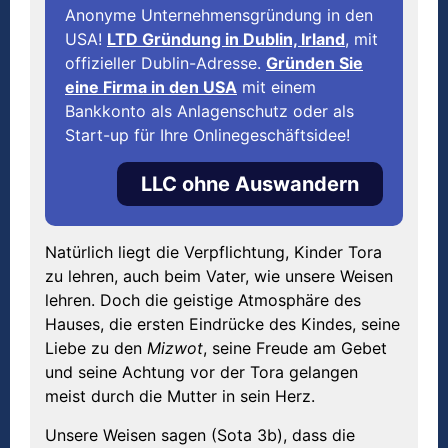
Anonyme Unternehmensgründung in den
USA!
LTD Gründung in Dublin, Irland
, mit
offizieller Dublin-Adresse.
Gründen Sie
eine Firma in den USA
mit einem
Bankkonto als Anlagenschutz oder als
Start-up für Ihre Onlinegeschäftsidee!
LLC ohne Auswandern
Natürlich liegt die Verpflichtung, Kinder Tora
zu lehren, auch beim Vater, wie unsere Weisen
lehren. Doch die geistige Atmosphäre des
Hauses, die ersten Eindrücke des Kindes, seine
Liebe zu den
Mizwot
, seine Freude am Gebet
und seine Achtung vor der Tora gelangen
meist durch die Mutter in sein Herz.
Unsere Weisen sagen (Sota 3b), dass die