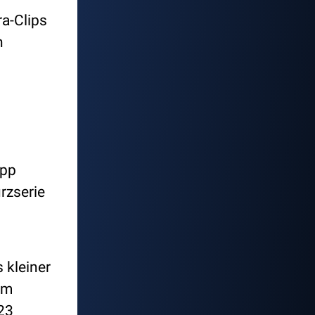
a-Clips
n
App
rzserie
 kleiner
em
23