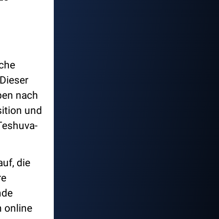
ache
Dieser
ben nach
ition und
 Teshuva-
uf, die
re
nde
 online