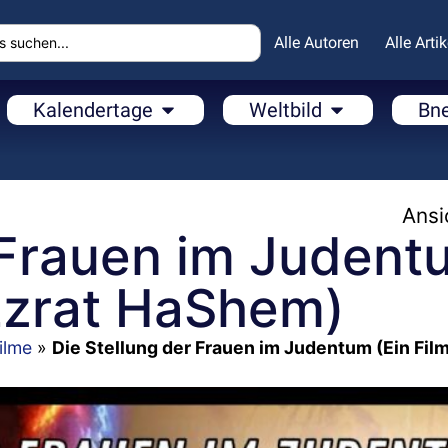
Alle Autoren
Alle Artik
Kalendertage
Weltbild
Bn
Ansi
 Frauen im Judent
eEzrat HaShem)
ilme
»
Die Stellung der Frauen im Judentum (Ein Fil