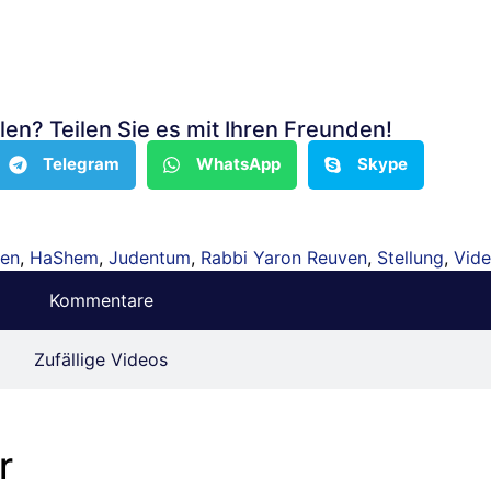
len? Teilen Sie es mit Ihren Freunden!
Telegram
WhatsApp
Skype
uen
,
HaShem
,
Judentum
,
Rabbi Yaron Reuven
,
Stellung
,
Vid
Kommentare
Zufällige Videos
r