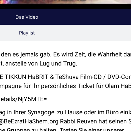
Das Video
Playlist
 den es jemals gab. Es wird Zeit, die Wahrheit da
, anstelle von Lug und Trug.
E TIKKUN HaBRIT & TeShuva Film-CD / DVD-Co
mpagne für Ihr persönliches Ticket für Olam HaBa
details/NjY5MTE=
g in Ihrer Synagoge, zu Hause oder im Büro ein
o@BeEzratHaShem.org
Rabbi Reuven hat seinen Si
ene Gruppen zu halten. Treten Sie einer unserer