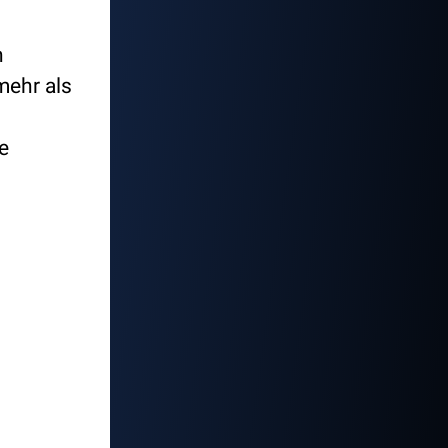
n
mehr als
e