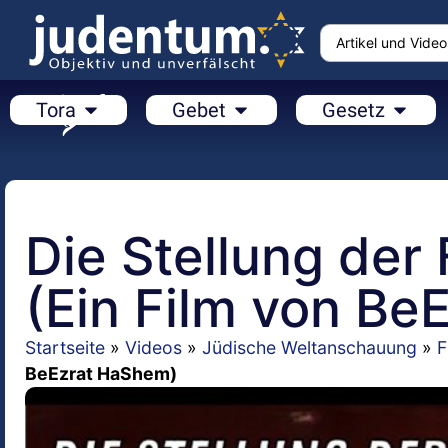
Tora
Gebet
Gesetz
Die Stellung der
(Ein Film von B
Startseite
»
Videos
»
Jüdische Weltanschauung
»
F
BeEzrat HaShem)