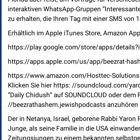
interaktiven WhatsApp-Gruppen “Interessante
zu erhalten, die Ihren Tag mit einer SMS vo
Erhältlich im Apple iTunes Store, Amazon App
https://play.google.com/store/apps/detai
https://apps.apple.com/us/app/beezrat-h
https://www.amazon.com/Hosttec-Solutio
Klicken Sie hier https: //soundcloud.com/ya
“Daily Chidush” auf SOUNDCLOUD oder dem Po
//beezrathashem.jewishpodcasts anzuhören 
Der in Netanya, Israel, geborene Rabbi Yaro
Junge, als seine Familie in die USA einwande
Zeitungsjungen zu einem bekannten selbstgem