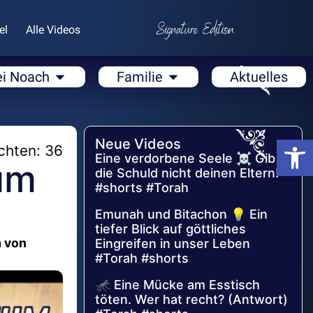
el
Alle Videos
ei Noach
Familie
Aktuelles
Open
Neue Videos
chten: 36
Eine verdorbene Seele ☠️ Gib
um
die Schuld nicht deinen Eltern!
#shorts #Torah
Emunah und Bitachon 💡 Ein
tiefer Blick auf göttliches
m von
Eingreifen in unser Leben
#Torah #shorts
🦟 Eine Mücke am Esstisch
töten. Wer hat recht? (Antwort)