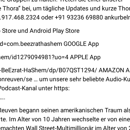
 Thora” bei, um tägliche Updates und kurze Thor
n 1.917.468.2324 oder +91 93236 69880 ankurbel
 Store und Android Play Store
ls?id=com.beezrathashem GOOGLE App
ashem/id1279094981?uo=4 APPLE App
ns-BeEzrat-HaShem/dp/B07QST1294/ AMAZON 
ronreuven/se … um unsere sehr beliebte Audio-Ku
dcast-Kanal unter https:
….
n Reuven begann seinen amerikanischen Traum als
rte. Im Alter von 10 Jahren wechselte er von ein
achten Wall Street-Multimillionär im Alter von 