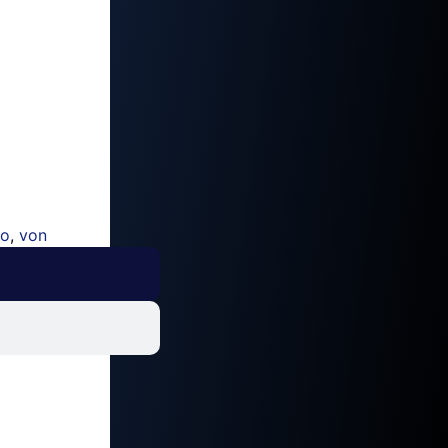
eo
,
von