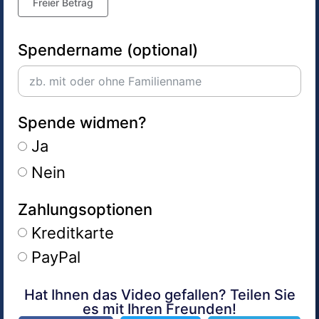
Freier Betrag
Spendername (optional)
Spende widmen?
Ja
Nein
Zahlungsoptionen
Kreditkarte
PayPal
Hat Ihnen das Video gefallen? Teilen Sie
Alternative:
es mit Ihren Freunden!