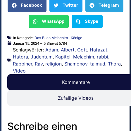
Facebook
Twitter
Telegram
WhatsApp
Skype
In Kategorie:
Das Buch Melachim - Könige
Januar 15, 2024 – 5 Shevat 5784
Schlagwörter:
Adam
,
Albert
,
Gott
,
Hafazat
,
Hatora
,
Judentum
,
Kapitel
,
Melachim
,
rabbi
,
Rabbiner
,
Rav
,
religion
,
Shamonov
,
talmud
,
Thora
,
Video
Kommentare
Zufällige Videos
Schreibe einen