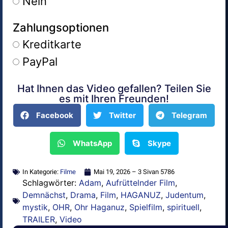
Nein
Zahlungsoptionen
Kreditkarte
PayPal
Hat Ihnen das Video gefallen? Teilen Sie
Alternative:
es mit Ihren Freunden!
Facebook
Twitter
Telegram
WhatsApp
Skype
In Kategorie:
Filme
Mai 19, 2026 – 3 Sivan 5786
Schlagwörter:
Adam
,
Aufrüttelnder Film
,
Demnächst
,
Drama
,
Film
,
HAGANUZ
,
Judentum
,
mystik
,
OHR
,
Ohr Haganuz
,
Spielfilm
,
spirituell
,
TRAILER
,
Video