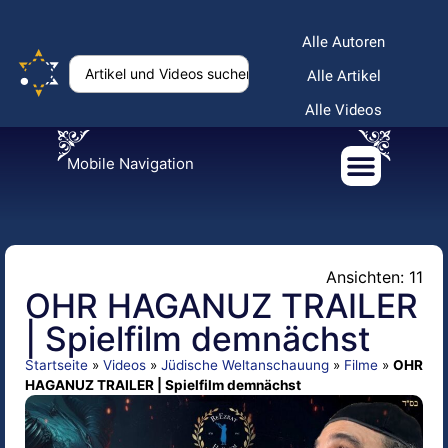
Alle Autoren
Alle Artikel
Alle Videos
Mobile Navigation
Ansichten: 11
OHR HAGANUZ TRAILER
| Spielfilm demnächst
Startseite
»
Videos
»
Jüdische Weltanschauung
»
Filme
»
OHR
HAGANUZ TRAILER | Spielfilm demnächst