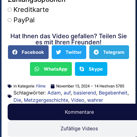
Kreditkarte
PayPal
Hat Ihnen das Video gefallen? Teilen Sie
Alternative:
es mit Ihren Freunden!
Facebook
Twitter
Telegram
WhatsApp
Skype
In Kategorie:
Filme
November 15, 2024 – 14 Heshvan 5785
Schlagwörter:
Adam
,
auf
,
basierend
,
Begebenheit
,
Die
,
Metzgergeschichte
,
Video
,
wahrer
Kommentare
Zufällige Videos