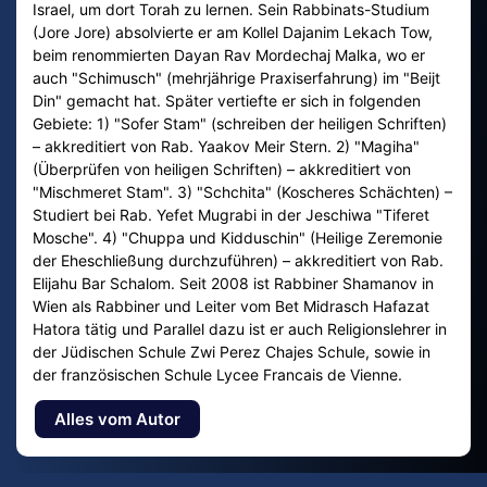
Israel, um dort Torah zu lernen. Sein Rabbinats-Studium
(Jore Jore) absolvierte er am Kollel Dajanim Lekach Tow,
beim renommierten Dayan Rav Mordechaj Malka, wo er
auch "Schimusch" (mehrjährige Praxiserfahrung) im "Beijt
Din" gemacht hat. Später vertiefte er sich in folgenden
Gebiete: 1) "Sofer Stam" (schreiben der heiligen Schriften)
– akkreditiert von Rab. Yaakov Meir Stern. 2) "Magiha"
(Überprüfen von heiligen Schriften) – akkreditiert von
"Mischmeret Stam". 3) "Schchita" (Koscheres Schächten) –
Studiert bei Rab. Yefet Mugrabi in der Jeschiwa "Tiferet
Mosche". 4) "Chuppa und Kidduschin" (Heilige Zeremonie
der Eheschließung durchzuführen) – akkreditiert von Rab.
Elijahu Bar Schalom. Seit 2008 ist Rabbiner Shamanov in
Wien als Rabbiner und Leiter vom Bet Midrasch Hafazat
Hatora tätig und Parallel dazu ist er auch Religionslehrer in
der Jüdischen Schule Zwi Perez Chajes Schule, sowie in
der französischen Schule Lycee Francais de Vienne.
Alles vom Autor