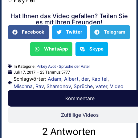
Hat Ihnen das Video gefallen? Teilen Sie
Alternative:
es mit Ihren Freunden!
Facebook
Twitter
Telegram
WhatsApp
Skype
In Kategorie:
Pirkey Avot - Sprüche der Väter
Juli 17, 2017 – 23 Tammuz 5777
Schlagwörter:
Adam
,
Albert
,
der
,
Kapitel
,
Mischna
,
Rav
,
Shamonov
,
Sprüche
,
vater
,
Video
Kommentare
Zufällige Videos
2 Antworten