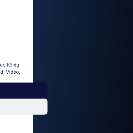
er
,
König
nd
,
Video
,