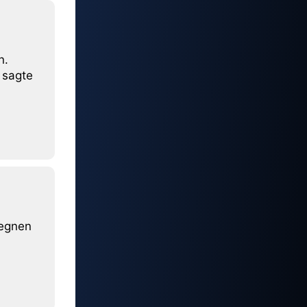
n.
 sagte
gegnen