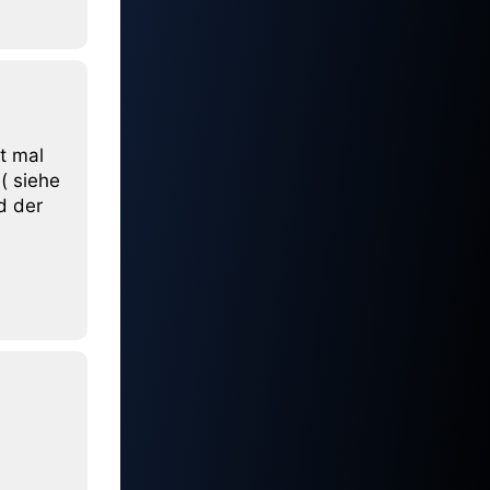
t mal
( siehe
d der