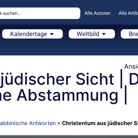
Alle Autoren
Alle Artik
Kalendertage
Weltbild
Bn
Ansi
jüdischer Sicht | 
ne Abstammung |
abbinische Antworten
»
Christentum aus jüdischer Si