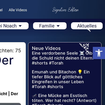
el
Alle Videos
ei Noach
Familie
Aktuelles
Open
Neue Videos
chten: 75
Eine verdorbene Seele ☠️ Gib
Der
die Schuld nicht deinen Eltern!
#shorts #Torah
Emunah und Bitachon 💡 Ein
tiefer Blick auf göttliches
Eingreifen in unser Leben
#Torah #shorts
cht | Der
🦟 Eine Mücke am Esstisch
töten. Wer hat recht? (Antwort)