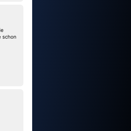
ie
e schon