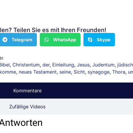
len? Teilen Sie es mit Ihren Freunden!
Telegram
WhatsApp
Skype
781
Bibel
,
Christentum
,
der
,
Einleitung
,
Jesus
,
Judentum
,
jüdisch
hkomme
,
neues Testament
,
seine
,
Sicht
,
synagoge
,
Thora
,
u
Kommentare
Zufällige Videos
 Antworten