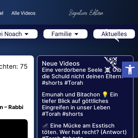
el
Alle Videos
ei Noach
Familie
Aktuelles
Open
Neue Videos
chten: 75
Eine verdorbene Seele ☠️ Gib
die Schuld nicht deinen Eltern!
#shorts #Torah
Emunah und Bitachon 💡 Ein
tiefer Blick auf göttliches
n – Rabbi
Eingreifen in unser Leben
#Torah #shorts
🦟 Eine Mücke am Esstisch
töten. Wer hat recht? (Antwort)