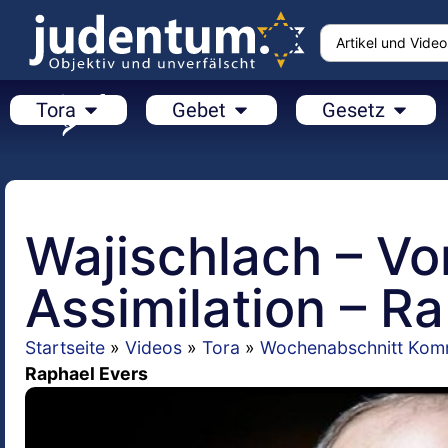
Tora
Gebet
Gesetz
Wajischlach – V
Assimilation – R
Startseite
»
Videos
»
Tora
»
Wochenabschnitt Kom
Raphael Evers