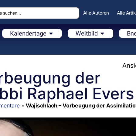
Alle Autoren
Alle Artik
Kalendertage
Weltbild
Bn
Ansi
orbeugung der
abbi Raphael Evers
mentare
»
Wajischlach – Vorbeugung der Assimilatio