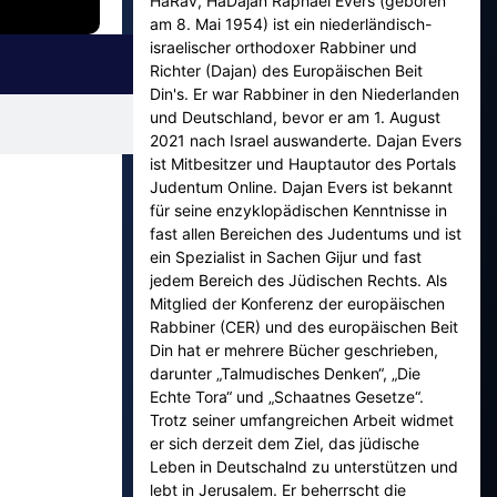
HaRav, HaDajan Raphael Evers (geboren
am 8. Mai 1954) ist ein niederländisch-
israelischer orthodoxer Rabbiner und
Richter (Dajan) des Europäischen Beit
Din's. Er war Rabbiner in den Niederlanden
und Deutschland, bevor er am 1. August
2021 nach Israel auswanderte. Dajan Evers
ist Mitbesitzer und Hauptautor des Portals
Judentum Online. Dajan Evers ist bekannt
für seine enzyklopädischen Kenntnisse in
fast allen Bereichen des Judentums und ist
ein Spezialist in Sachen Gijur und fast
jedem Bereich des Jüdischen Rechts. Als
Mitglied der Konferenz der europäischen
Rabbiner (CER) und des europäischen Beit
Din hat er mehrere Bücher geschrieben,
darunter „Talmudisches Denken“, „Die
Echte Tora“ und „Schaatnes Gesetze“.
Trotz seiner umfangreichen Arbeit widmet
er sich derzeit dem Ziel, das jüdische
Leben in Deutschalnd zu unterstützen und
lebt in Jerusalem. Er beherrscht die