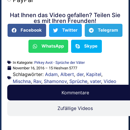
Hat Ihnen das Video gefallen? Teilen Sie
Alternative:
es mit Ihren Freunden!
Facebook
Twitter
Telegram
WhatsApp
Skype
In Kategorie:
Pirkey Avot - Sprüche der Väter
November 16, 2016 – 15 Heshvan 5777
Schlagwörter:
Adam
,
Albert
,
der
,
Kapitel
,
Mischna
,
Rav
,
Shamonov
,
Sprüche
,
vater
,
Video
Kommentare
Zufällige Videos