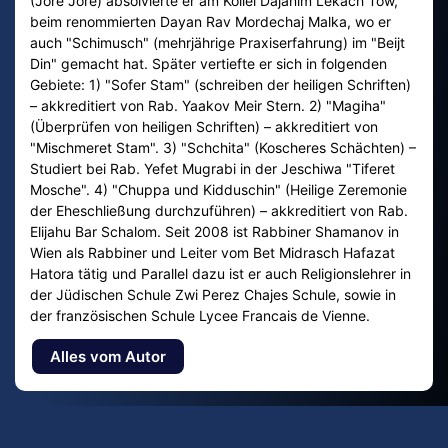
(Jore Jore) absolvierte er am Kollel Dajanim Lekach Tow,
beim renommierten Dayan Rav Mordechaj Malka, wo er
auch "Schimusch" (mehrjährige Praxiserfahrung) im "Beijt
Din" gemacht hat. Später vertiefte er sich in folgenden
Gebiete: 1) "Sofer Stam" (schreiben der heiligen Schriften)
– akkreditiert von Rab. Yaakov Meir Stern. 2) "Magiha"
(Überprüfen von heiligen Schriften) – akkreditiert von
"Mischmeret Stam". 3) "Schchita" (Koscheres Schächten) –
Studiert bei Rab. Yefet Mugrabi in der Jeschiwa "Tiferet
Mosche". 4) "Chuppa und Kidduschin" (Heilige Zeremonie
der Eheschließung durchzuführen) – akkreditiert von Rab.
Elijahu Bar Schalom. Seit 2008 ist Rabbiner Shamanov in
Wien als Rabbiner und Leiter vom Bet Midrasch Hafazat
Hatora tätig und Parallel dazu ist er auch Religionslehrer in
der Jüdischen Schule Zwi Perez Chajes Schule, sowie in
der französischen Schule Lycee Francais de Vienne.
Alles vom Autor