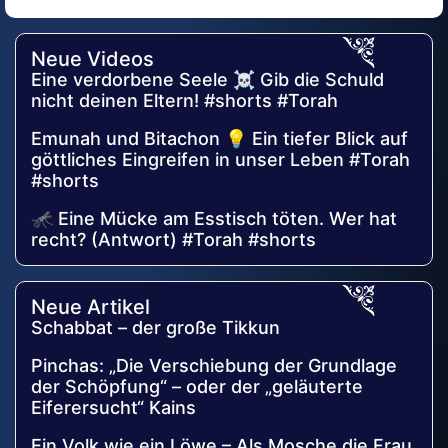
Alternative:
Neue Videos
Eine verdorbene Seele ☠️ Gib die Schuld
nicht deinen Eltern! #shorts #Torah
Emunah und Bitachon 💡 Ein tiefer Blick auf
göttliches Eingreifen in unser Leben #Torah
#shorts
🦟 Eine Mücke am Esstisch töten. Wer hat
recht? (Antwort) #Torah #shorts
Neue Artikel
Schabbat – der große Tikkun
Pinchas: „Die Verschiebung der Grundlage
der Schöpfung“ – oder der „geläuterte
Eiferersucht“ Kains
Ein Volk wie ein Löwe – Als Mosche die Frau