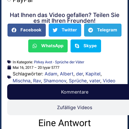
Hat Ihnen das Video gefallen? Teilen Sie
Alternative:
es mit Ihren Freunden!
Facebook
Twitter
Telegram
WhatsApp
Skype
In Kategorie:
Pirkey Avot - Sprüche der Väter
Mai 16, 2017 – 20 Iyyar 5777
Schlagwörter:
Adam
,
Albert
,
der
,
Kapitel
,
Mischna
,
Rav
,
Shamonov
,
Sprüche
,
vater
,
Video
Kommentare
Zufällige Videos
Eine Antwort