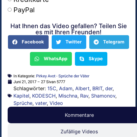
PayPal
Hat Ihnen das Video gefallen? Teilen Sie
Alternative:
es mit Ihren Freunden!
Facebook
Twitter
Telegram
WhatsApp
Skype
In Kategorie:
Pirkey Avot - Sprüche der Väter
Juni 21, 2017 – 27 Sivan 5777
Schlagwörter:
15C
,
Adam
,
Albert
,
BRIT
,
der
,
Kapitel
,
KODESCH
,
Mischna
,
Rav
,
Shamonov
,
Sprüche
,
vater
,
Video
Kommentare
Zufällige Videos