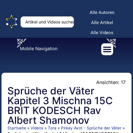
Alle Autoren
Alle Artikel
Alle Videos
Mobile Navigation
Ansichten: 17
Sprüche der Väter
Kapitel 3 Mischna 15C
BRIT KODESCH Rav
Albert Shamonov
Startseite
»
Videos
»
Tora
»
Pirkey Avot - Sprüche der Väter
»