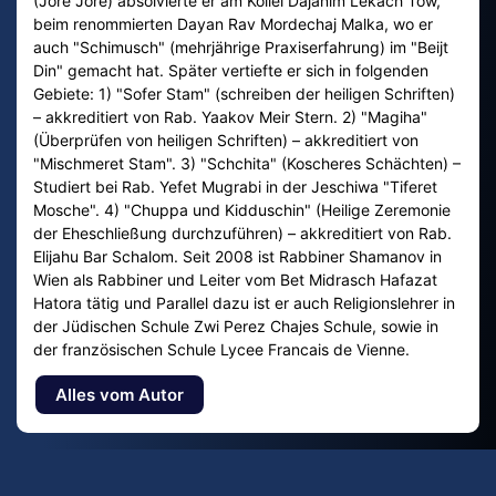
(Jore Jore) absolvierte er am Kollel Dajanim Lekach Tow,
beim renommierten Dayan Rav Mordechaj Malka, wo er
auch "Schimusch" (mehrjährige Praxiserfahrung) im "Beijt
Din" gemacht hat. Später vertiefte er sich in folgenden
Gebiete: 1) "Sofer Stam" (schreiben der heiligen Schriften)
– akkreditiert von Rab. Yaakov Meir Stern. 2) "Magiha"
(Überprüfen von heiligen Schriften) – akkreditiert von
"Mischmeret Stam". 3) "Schchita" (Koscheres Schächten) –
Studiert bei Rab. Yefet Mugrabi in der Jeschiwa "Tiferet
Mosche". 4) "Chuppa und Kidduschin" (Heilige Zeremonie
der Eheschließung durchzuführen) – akkreditiert von Rab.
Elijahu Bar Schalom. Seit 2008 ist Rabbiner Shamanov in
Wien als Rabbiner und Leiter vom Bet Midrasch Hafazat
Hatora tätig und Parallel dazu ist er auch Religionslehrer in
der Jüdischen Schule Zwi Perez Chajes Schule, sowie in
der französischen Schule Lycee Francais de Vienne.
Alles vom Autor