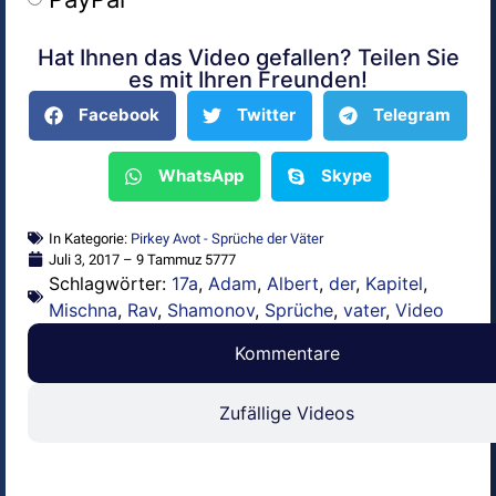
Hat Ihnen das Video gefallen? Teilen Sie
Alternative:
es mit Ihren Freunden!
Facebook
Twitter
Telegram
WhatsApp
Skype
In Kategorie:
Pirkey Avot - Sprüche der Väter
Juli 3, 2017 – 9 Tammuz 5777
Schlagwörter:
17a
,
Adam
,
Albert
,
der
,
Kapitel
,
Mischna
,
Rav
,
Shamonov
,
Sprüche
,
vater
,
Video
Kommentare
Zufällige Videos