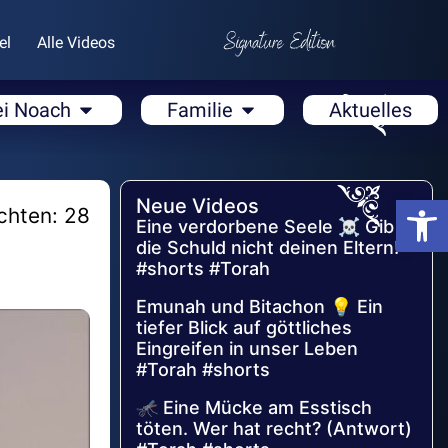
el
Alle Videos
ei Noach
Familie
Aktuelles
Open
Neue Videos
chten: 28
Eine verdorbene Seele ☠️ Gib
die Schuld nicht deinen Eltern!
#shorts #Torah
Emunah und Bitachon 💡 Ein
tiefer Blick auf göttliches
Eingreifen in unser Leben
#Torah #shorts
🦟 Eine Mücke am Esstisch
töten. Wer hat recht? (Antwort)