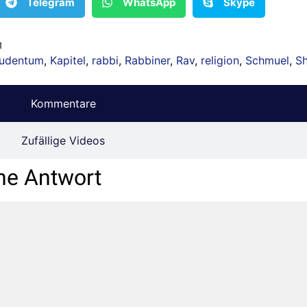
Telegram
WhatsApp
Skype
1
udentum
,
Kapitel
,
rabbi
,
Rabbiner
,
Rav
,
religion
,
Schmuel
,
S
Kommentare
Zufällige Videos
ne Antwort