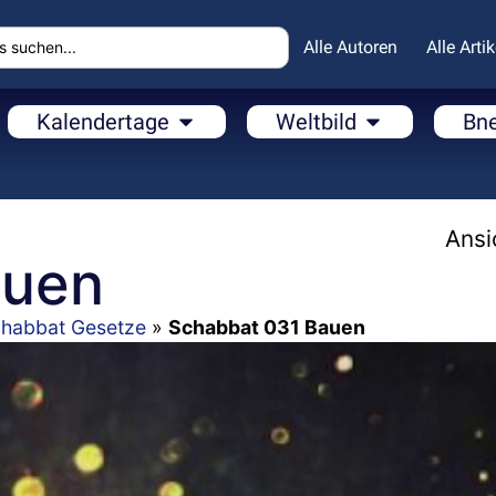
Alle Autoren
Alle Artik
Kalendertage
Weltbild
Bn
Ansi
auen
habbat Gesetze
»
Schabbat 031 Bauen