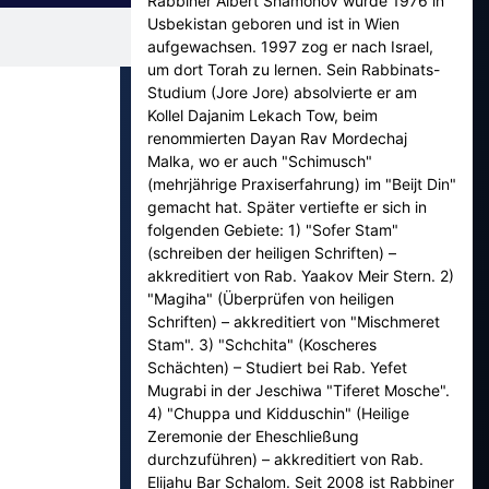
Rabbiner Albert Shamonov wurde 1976 in
Usbekistan geboren und ist in Wien
aufgewachsen. 1997 zog er nach Israel,
um dort Torah zu lernen. Sein Rabbinats-
Studium (Jore Jore) absolvierte er am
Kollel Dajanim Lekach Tow, beim
renommierten Dayan Rav Mordechaj
Malka, wo er auch "Schimusch"
(mehrjährige Praxiserfahrung) im "Beijt Din"
gemacht hat. Später vertiefte er sich in
folgenden Gebiete: 1) "Sofer Stam"
(schreiben der heiligen Schriften) –
akkreditiert von Rab. Yaakov Meir Stern. 2)
"Magiha" (Überprüfen von heiligen
Schriften) – akkreditiert von "Mischmeret
Stam". 3) "Schchita" (Koscheres
Schächten) – Studiert bei Rab. Yefet
Mugrabi in der Jeschiwa "Tiferet Mosche".
4) "Chuppa und Kidduschin" (Heilige
Zeremonie der Eheschließung
durchzuführen) – akkreditiert von Rab.
Elijahu Bar Schalom. Seit 2008 ist Rabbiner