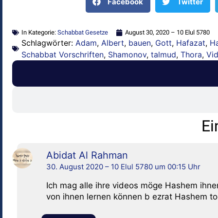
Facebook
Twitter
In Kategorie:
Schabbat Gesetze
August 30, 2020 – 10 Elul 5780
Schlagwörter:
Adam
,
Albert
,
bauen
,
Gott
,
Hafazat
,
H
Schabbat Vorschriften
,
Shamonov
,
talmud
,
Thora
,
Vi
Ei
Abidat Al Rahman
30. August 2020 – 10 Elul 5780 um 00:15 Uhr
Ich mag alle ihre videos möge Hashem ihne
von ihnen lernen können b ezrat Hashem t