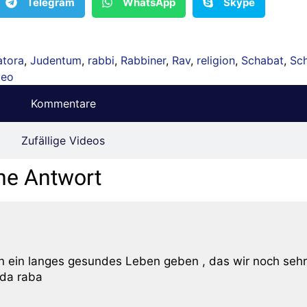
Telegram
WhatsApp
Skype
atora
,
Judentum
,
rabbi
,
Rabbiner
,
Rav
,
religion
,
Schabat
,
Sc
deo
Kommentare
Zufällige Videos
ne Antwort
n ein langes gesundes Leben geben , das wir noch sehr
oda raba