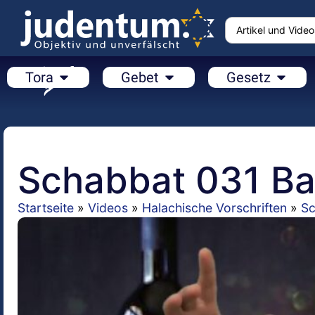
Tora
Gebet
Gesetz
Schabbat 031 B
Startseite
»
Videos
»
Halachische Vorschriften
»
Sc