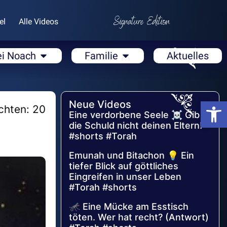
el
Alle Videos
ei Noach
Familie
Aktuelles
Open
Neue Videos
chten: 20
Eine verdorbene Seele ☠️ Gib
die Schuld nicht deinen Eltern!
#shorts #Torah
Emunah und Bitachon 💡 Ein
tiefer Blick auf göttliches
Eingreifen in unser Leben
#Torah #shorts
🦟 Eine Mücke am Esstisch
töten. Wer hat recht? (Antwort)