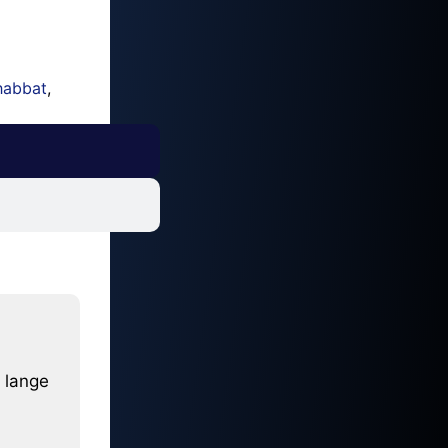
habbat
,
 lange