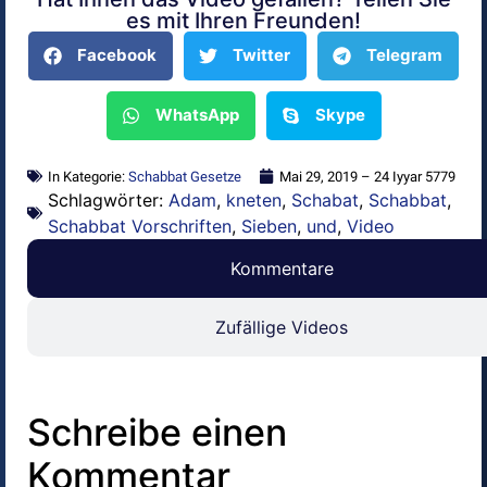
Alternative:
es mit Ihren Freunden!
Facebook
Twitter
Telegram
WhatsApp
Skype
In Kategorie:
Schabbat Gesetze
Mai 29, 2019 – 24 Iyyar 5779
Schlagwörter:
Adam
,
kneten
,
Schabat
,
Schabbat
,
Schabbat Vorschriften
,
Sieben
,
und
,
Video
Kommentare
Zufällige Videos
Schreibe einen
Kommentar