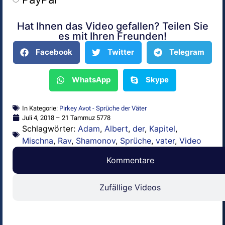
Hat Ihnen das Video gefallen? Teilen Sie
Alternative:
es mit Ihren Freunden!
Facebook
Twitter
Telegram
WhatsApp
Skype
In Kategorie:
Pirkey Avot - Sprüche der Väter
Juli 4, 2018 – 21 Tammuz 5778
Schlagwörter:
Adam
,
Albert
,
der
,
Kapitel
,
Mischna
,
Rav
,
Shamonov
,
Sprüche
,
vater
,
Video
Kommentare
Zufällige Videos