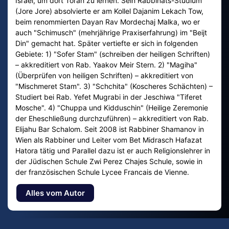
Israel, um dort Torah zu lernen. Sein Rabbinats-Studium
(Jore Jore) absolvierte er am Kollel Dajanim Lekach Tow,
beim renommierten Dayan Rav Mordechaj Malka, wo er
auch "Schimusch" (mehrjährige Praxiserfahrung) im "Beijt
Din" gemacht hat. Später vertiefte er sich in folgenden
Gebiete: 1) "Sofer Stam" (schreiben der heiligen Schriften)
– akkreditiert von Rab. Yaakov Meir Stern. 2) "Magiha"
(Überprüfen von heiligen Schriften) – akkreditiert von
"Mischmeret Stam". 3) "Schchita" (Koscheres Schächten) –
Studiert bei Rab. Yefet Mugrabi in der Jeschiwa "Tiferet
Mosche". 4) "Chuppa und Kidduschin" (Heilige Zeremonie
der Eheschließung durchzuführen) – akkreditiert von Rab.
Elijahu Bar Schalom. Seit 2008 ist Rabbiner Shamanov in
Wien als Rabbiner und Leiter vom Bet Midrasch Hafazat
Hatora tätig und Parallel dazu ist er auch Religionslehrer in
der Jüdischen Schule Zwi Perez Chajes Schule, sowie in
der französischen Schule Lycee Francais de Vienne.
Alles vom Autor