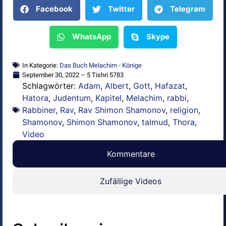
Facebook
Twitter
Telegram
WhatsApp
Skype
In Kategorie:
Das Buch Melachim - Könige
September 30, 2022 – 5 Tishri 5783
Schlagwörter:
Adam
,
Albert
,
Gott
,
Hafazat
,
Hatora
,
Judentum
,
Kapitel
,
Melachim
,
rabbi
,
Rabbiner
,
Rav
,
Rav Shimon Shamonov
,
religion
,
Shamonov
,
Shimon Shamonov
,
talmud
,
Thora
,
Video
Kommentare
Zufällige Videos