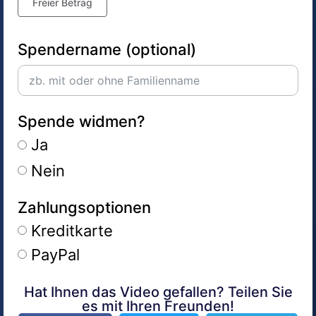
Freier Betrag
Spendername (optional)
Spende widmen?
Ja
Nein
Zahlungsoptionen
Kreditkarte
PayPal
Hat Ihnen das Video gefallen? Teilen Sie
Alternative:
es mit Ihren Freunden!