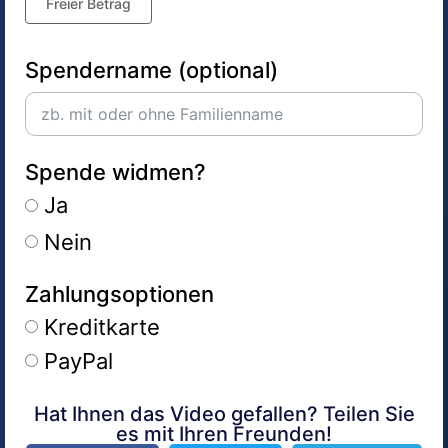
Freier Betrag
Spendername (optional)
Spende widmen?
Ja
Nein
Zahlungsoptionen
Kreditkarte
PayPal
Hat Ihnen das Video gefallen? Teilen Sie
Alternative:
es mit Ihren Freunden!