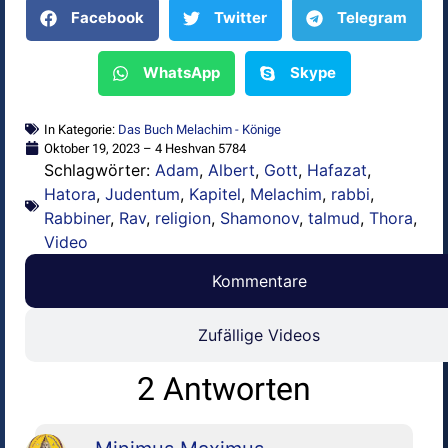
Facebook
Twitter
Telegram
WhatsApp
Skype
In Kategorie:
Das Buch Melachim - Könige
Oktober 19, 2023 – 4 Heshvan 5784
Schlagwörter:
Adam
,
Albert
,
Gott
,
Hafazat
,
Hatora
,
Judentum
,
Kapitel
,
Melachim
,
rabbi
,
Rabbiner
,
Rav
,
religion
,
Shamonov
,
talmud
,
Thora
,
Video
Kommentare
Zufällige Videos
2 Antworten