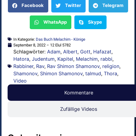
Facebook
Twitter
Telegram
WhatsApp
Skype
In Kategorie:
Das Buch Melachim - Könige
September 8, 2022 – 12 Elul 5782
Schlagwörter:
Adam
,
Albert
,
Gott
,
Hafazat
,
Hatora
,
Judentum
,
Kapitel
,
Melachim
,
rabbi
,
Rabbiner
,
Rav
,
Rav Shimon Shamonov
,
religion
,
Shamonov
,
Shimon Shamonov
,
talmud
,
Thora
,
Video
Kommentare
Zufällige Videos