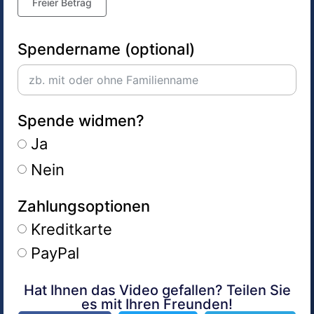
Freier Betrag
Spendername (optional)
Spende widmen?
Ja
Nein
Zahlungsoptionen
Kreditkarte
PayPal
Hat Ihnen das Video gefallen? Teilen Sie
Alternative:
es mit Ihren Freunden!