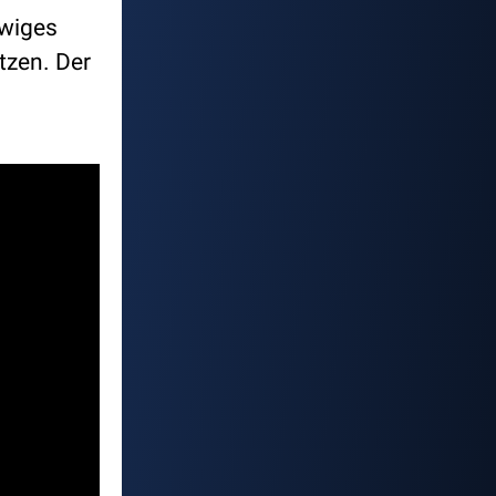
ewiges
tzen. Der