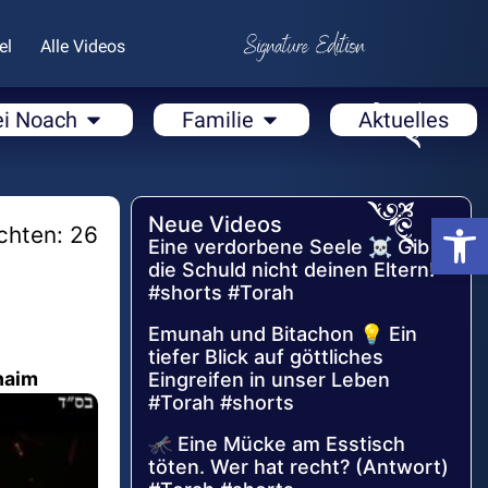
el
Alle Videos
ei Noach
Familie
Aktuelles
Open
Neue Videos
chten: 26
Eine verdorbene Seele ☠️ Gib
die Schuld nicht deinen Eltern!
#shorts #Torah
Emunah und Bitachon 💡 Ein
tiefer Blick auf göttliches
haim
Eingreifen in unser Leben
#Torah #shorts
🦟 Eine Mücke am Esstisch
töten. Wer hat recht? (Antwort)