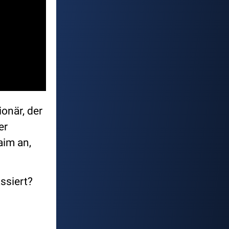
onär, der
er
aim an,
ssiert?