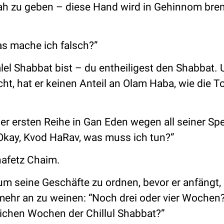
akah zu geben – diese Hand wird in Gehinnom bre
as mache ich falsch?”
lel Shabbat bist – du entheiligest den Shabbat.
ht, hat er keinen Anteil an Olam Haba, wie die T
 der ersten Reihe in Gan Eden wegen all seiner Sp
“Okay, Kvod HaRav, was muss ich tun?”
hafetz Chaim.
um seine Geschäfte zu ordnen, bevor er anfängt,
 mehr an zu weinen: “Noch drei oder vier Wochen
zlichen Wochen der Chillul Shabbat?”