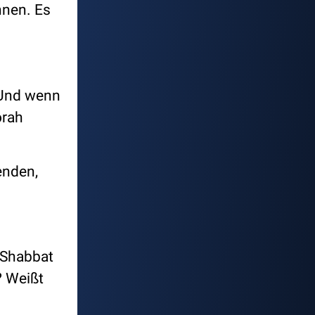
nnen. Es
 Und wenn
orah
enden,
 Shabbat
? Weißt