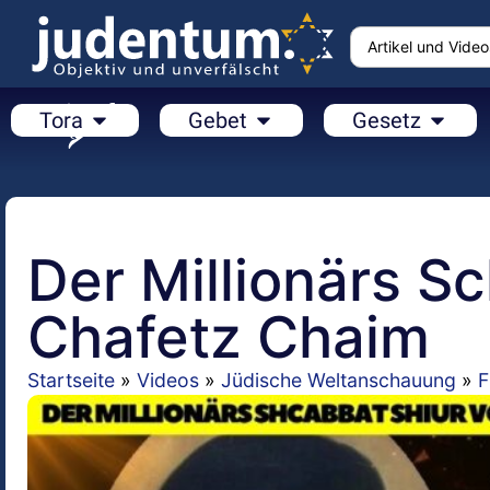
Tora
Gebet
Gesetz
Der Millionärs S
Chafetz Chaim
Startseite
»
Videos
»
Jüdische Weltanschauung
»
F