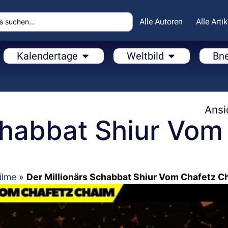
Alle Autoren
Alle Artik
Kalendertage
Weltbild
Bn
Ansi
chabbat Shiur Vom
ilme
»
Der Millionärs Schabbat Shiur Vom Chafetz C