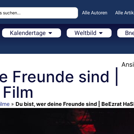
Alle Autoren
Alle Artik
Kalendertage
Weltbild
Bn
Ansi
ne Freunde sind |
Film
ilme
»
Du bist, wer deine Freunde sind | BeEzrat Ha