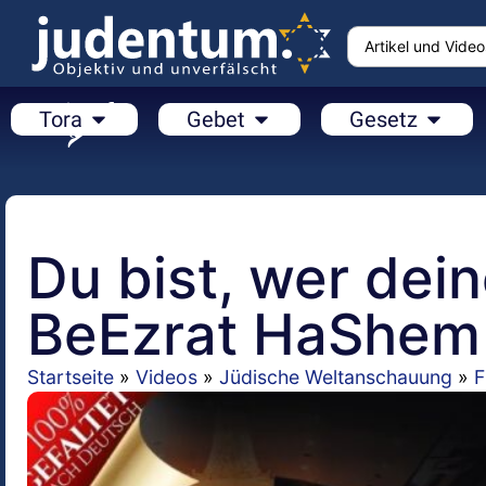
Tora
Gebet
Gesetz
Du bist, wer dei
BeEzrat HaShem 
Startseite
»
Videos
»
Jüdische Weltanschauung
»
F