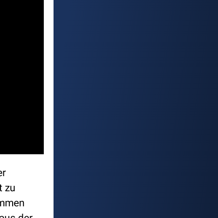
er
t zu
sammen