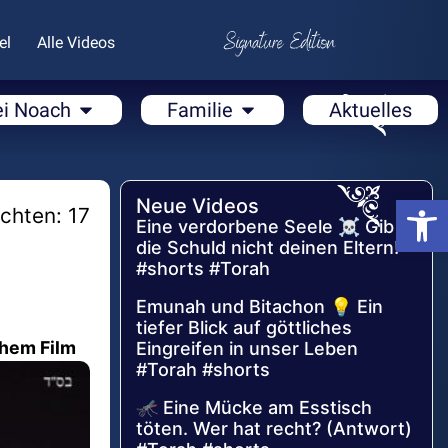
el
Alle Videos
ei Noach
Familie
Aktuelles
Open
Neue Videos
chten: 17
Eine verdorbene Seele ☠️ Gib
die Schuld nicht deinen Eltern!
#shorts #Torah
Emunah und Bitachon 💡 Ein
tiefer Blick auf göttliches
Shem Film
Eingreifen in unser Leben
#Torah #shorts
🦟 Eine Mücke am Esstisch
töten. Wer hat recht? (Antwort)