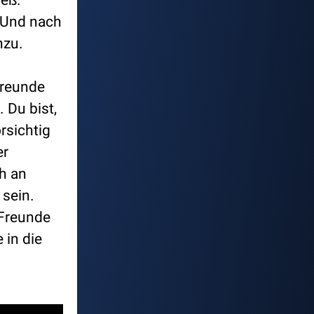
ieß.
 Und nach
nzu.
Freunde
 Du bist,
rsichtig
er
ch an
 sein.
 Freunde
 in die