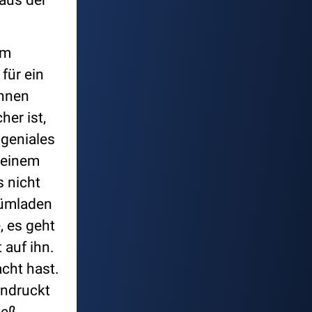
 aus der
im
für ein
ihnen
her ist,
 geniales
n einem
s nicht
fümladen
, es geht
 auf ihn.
cht hast.
indruckt