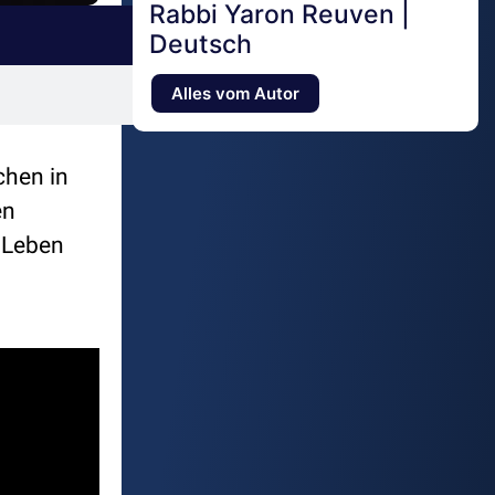
Rabbi Yaron Reuven |
Deutsch
Alles vom Autor
chen in
en
r Leben