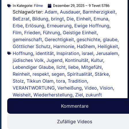
In Kategorie:
Filme
Dezember 29, 2025 – 9 Tevet 5786
Schlagwörter:
Adam
,
Ausdauer
,
Barmherzigkeit
,
BeEzrat
,
Bildung
,
bringt
,
Die
,
Einheit
,
Emuna
,
Erbe
,
Erlösung
,
Erneuerung
,
Ewige Hoffnung
,
Film
,
Frieden
,
Führung
,
Geistige Einheit
,
gemeinschaft
,
Gerechtigkeit
,
geschichte
,
glaube
,
Göttlicher Schutz
,
Harmonie
,
HaShem
,
Heiligkeit
,
Hoffnung
,
identität
,
Inspiration
,
israel
,
Jerusalem
,
jüdisches Volk
,
Jugend
,
Kontinuität
,
Kultur
,
Lebendiger Glaube
,
licht
,
liebe
,
Mitgefühl
,
Reinheit
,
respekt
,
segen
,
Spiritualität
,
Stärke
,
Stolz
,
Tikkun Olam
,
tora
,
Tradition
,
VERANTWORTUNG
,
Verheißung
,
Video
,
Vision
,
Weisheit
,
Wiederherstellung
,
Ziel
,
zukunft
Kommentare
Zufällige Videos