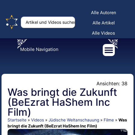
Alle Autoren
Alle Artikel
Alle Videos
Mobile Navigation
Ansichten: 38
Was bringt die Zukunft
(BeEzrat HaShem Inc
Film)
Startseite
»
Videos
»
Jüdische Weltanschauung
»
Filme
»
Was
bringt die Zukunft (BeEzrat HaShem Inc Film)