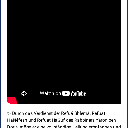
✨ Durch das Verdienst der Refuá Shlemá, Refuat
HaNéfesh und Refuat HaGuf des Rabbiners Yaron ben
Doris, möge er eine vollständige Heilung empfangen und