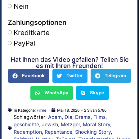
Nein
Zahlungsoptionen
Kreditkarte
PayPal
Hat Ihnen das Video gefallen? Teilen Sie
Alternative:
es mit Ihren Freunden!
Facebook
Twitter
Telegram
WhatsApp
Skype
In Kategorie:
Filme
Mai 18, 2026 – 2 Sivan 5786
Schlagwörter:
Adam
,
Die
,
Drama
,
Films
,
geschichte
,
Jewish
,
Metzger
,
Moral Story
,
Redemption
,
Repentance
,
Shocking Story
,