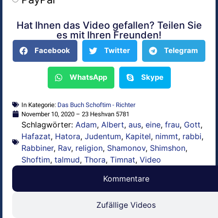
Hat Ihnen das Video gefallen? Teilen Sie
Alternative:
es mit Ihren Freunden!
Facebook
Twitter
Telegram
WhatsApp
Skype
In Kategorie:
Das Buch Schoftim - Richter
November 10, 2020 – 23 Heshvan 5781
Schlagwörter:
Adam
,
Albert
,
aus
,
eine
,
frau
,
Gott
,
Hafazat
,
Hatora
,
Judentum
,
Kapitel
,
nimmt
,
rabbi
,
Rabbiner
,
Rav
,
religion
,
Shamonov
,
Shimshon
,
Shoftim
,
talmud
,
Thora
,
Timnat
,
Video
Kommentare
Zufällige Videos