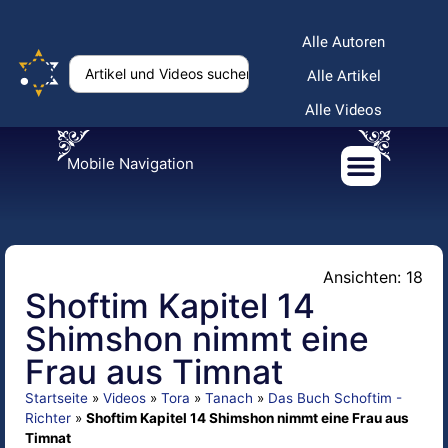
Alle Autoren
Alle Artikel
Alle Videos
Mobile Navigation
Ansichten: 18
Shoftim Kapitel 14
Shimshon nimmt eine
Frau aus Timnat
Startseite
»
Videos
»
Tora
»
Tanach
»
Das Buch Schoftim -
Richter
»
Shoftim Kapitel 14 Shimshon nimmt eine Frau aus
Timnat