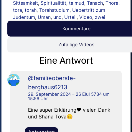
Sittsamkeit
,
Spiritualität
,
talmud
,
Tanach
,
Thora
,
tora
,
torah
,
Torahstudium
,
Uebertritt zum
Judentum
,
Uman
,
und
,
Urteil
,
Video
,
zwei
Kommentare
Zufällige Videos
Eine Antwort
@familieoberste-
berghaus6213
29. September 2024 – 26 Elul 5784 um
15:56 Uhr
Eine super Erklärung❤ vielen Dank
und Shana Tova😊