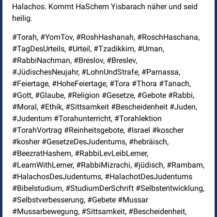
Halachos. Kommt HaSchem Yisbarach näher und seid
heilig.
#Torah, #YomTov, #RoshHashanah, #RoschHaschana,
#TagDesUrteils, #Urteil, #Tzadikkim, #Uman,
#RabbiNachman, #Breslov, #Breslev,
#JüdischesNeujahr, #LohnUndStrafe, #Parnassa,
#Feiertage, #HoheFeiertage, #Tora #Thora #Tanach,
#Gott, #Glaube, #Religion #Gesetze, #Gebote #Rabbi,
#Moral, #Ethik, #Sittsamkeit #Bescheidenheit #Juden,
#Judentum #Torahunterricht, #Torahlektion
#TorahVortrag #Reinheitsgebote, #Israel #koscher
#kosher #GesetzeDesJudentums, #hebräisch,
#BeezratHashem, #RabbiLevLeibLerner,
#LearnWithLerner, #RabbiMizrachi, #jüdisch, #Rambam,
#HalachosDesJudentums, #HalachotDesJudentums
#Bibelstudium, #StudiumDerSchrift #Selbstentwicklung,
#Selbstverbesserung, #Gebete #Mussar
#Mussarbewegung, #Sittsamkeit, #Bescheidenheit,