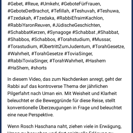
#Gebet, #Reue, #Umkehr, #GeboteFürFrauen,
#GeboteDerBrachot, #Tefillah, #Teshuvah, #Teshuwa,
#Tzedakah, #Tzedaka, #RabbiEfraimKachlon,
#RabbiYaronReuven, #JüdischeGeschichten,
#SchabbatKerzen, #Synagoge #Schabbat ,#Shabbat,
#Shabbos, #Schabbos, #Torahstudium, #Mussar,
#Torastudium, #ÜbertrittZumJudentum, #TorahGesetze,
#Wahrheit, #TorahGesetze #ToviaSinger,
#RabbiToviaSinger, #TorahWahrheit, #Hashem
#HaShem, #shorts
In diesem Video, das zum Nachdenken anregt, geht der
Rabbi auf das kontroverse Thema der jährlichen
Pilgerfahrt nach Uman ein. Mit Weisheit und Klarheit
beleuchtet er die Beweggründe für diese Reise, stellt
konventionelle Überzeugungen in Frage und beleuchtet
eine neue Perspektive.
Wenn Rosch Haschana naht, ziehen viele in Erwägung,