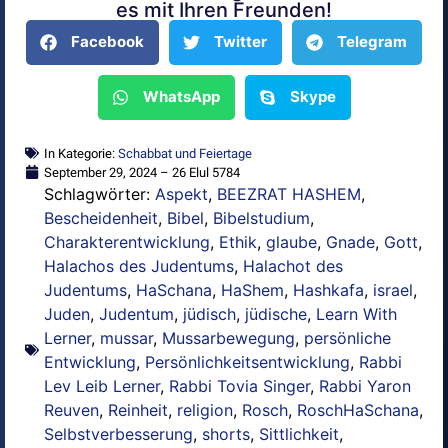
es mit Ihren Freunden!
Facebook
Twitter
Telegram
WhatsApp
Skype
In Kategorie:
Schabbat und Feiertage
September 29, 2024 – 26 Elul 5784
Schlagwörter:
Aspekt
,
BEEZRAT HASHEM
,
Bescheidenheit
,
Bibel
,
Bibelstudium
,
Charakterentwicklung
,
Ethik
,
glaube
,
Gnade
,
Gott
,
Halachos des Judentums
,
Halachot des
Judentums
,
HaSchana
,
HaShem
,
Hashkafa
,
israel
,
Juden
,
Judentum
,
jüdisch
,
jüdische
,
Learn With
Lerner
,
mussar
,
Mussarbewegung
,
persönliche
Entwicklung
,
Persönlichkeitsentwicklung
,
Rabbi
Lev Leib Lerner
,
Rabbi Tovia Singer
,
Rabbi Yaron
Reuven
,
Reinheit
,
religion
,
Rosch
,
RoschHaSchana
,
Selbstverbesserung
,
shorts
,
Sittlichkeit
,