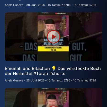
Ariela Guseva
30. Juni 2026 – 15 Tammuz 5786 – 15 Tammuz 5786
Emunah und Bitachon 💡 Das versteckte Buch
der Heilmittel #Torah #shorts
Ariela Guseva
25. Juni 2026 – 10 Tammuz 5786 – 10 Tammuz 5786