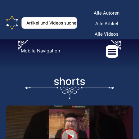
Alle Autoren
Alle Artikel
Alle Videos
Mobile Navigation
shorts