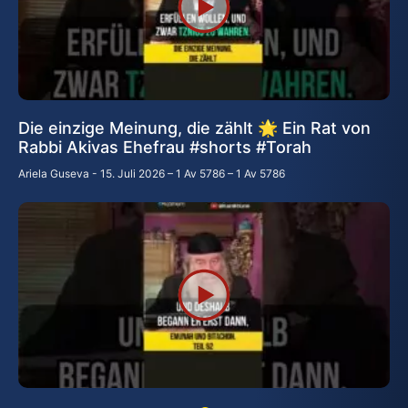
Die einzige Meinung, die zählt 🌟 Ein Rat von
Rabbi Akivas Ehefrau #shorts #Torah
Ariela Guseva
15. Juli 2026 – 1 Av 5786 – 1 Av 5786