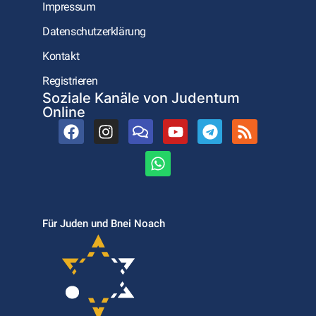
Impressum
Datenschutzerklärung
Kontakt
Registrieren
Soziale Kanäle von Judentum
Online
Für Juden und Bnei Noach