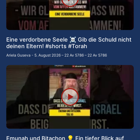
Eine verdorbene Seele ☠️ Gib die Schuld nicht
deinen Eltern! #shorts #Torah
Ariela Guseva
5. August 2026 – 22 Av 5786 – 22 Av 5786
Emunah und Bitachon 💡 Ein tiefer Blick auf