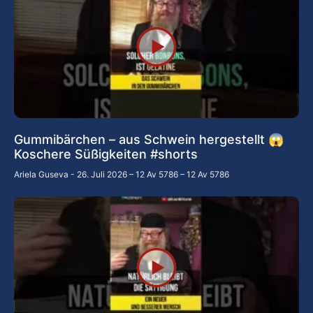
Gummibärchen – aus Schwein hergestellt 😱
Koschere Süßigkeiten #shorts
Ariela Guseva
26. Juli 2026 – 12 Av 5786 – 12 Av 5786