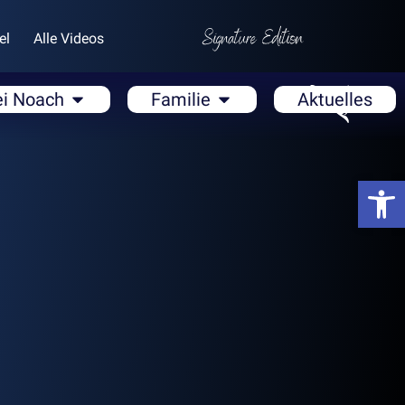
el
Alle Videos
ei Noach
Familie
Aktuelles
Open