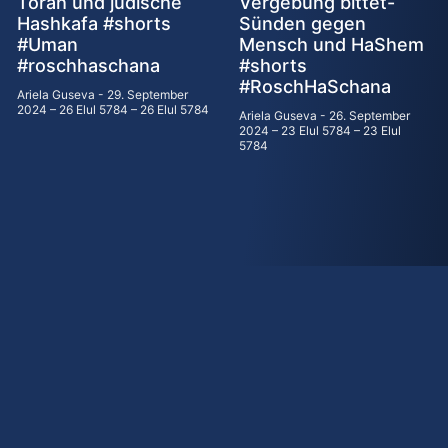
Torah und jüdische
Vergebung bittet-
Hashkafa #shorts
Sünden gegen
#Uman
Mensch und HaShem
#roschhaschana
#shorts
#RoschHaSchana
Ariela Guseva
29. September
2024 – 26 Elul 5784 – 26 Elul 5784
Ariela Guseva
26. September
2024 – 23 Elul 5784 – 23 Elul
5784