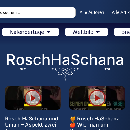
Alle Autoren
Alle Artik
Kalendertage
Weltbild
Bn
RoschHaSchana
Rosch HaSchana und
🍯 Rosch HaSchana
Uman – Aspekt zwei
🍎 Wie man um