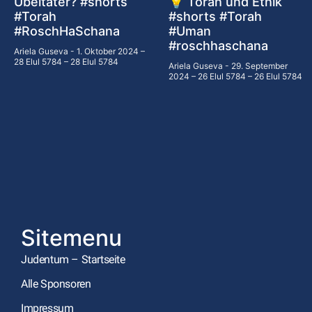
Übeltäter? #shorts
💡 Torah und Ethik
#Torah
#shorts #Torah
#RoschHaSchana
#Uman
#roschhaschana
Ariela Guseva
1. Oktober 2024 –
28 Elul 5784 – 28 Elul 5784
Ariela Guseva
29. September
2024 – 26 Elul 5784 – 26 Elul 5784
Sitemenu
Judentum – Startseite
Alle Sponsoren
Impressum