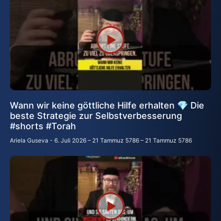
Wann wir keine göttliche Hilfe erhalten 💎 Die
beste Strategie zur Selbstverbesserung
#shorts #Torah
Ariela Guseva
6. Juli 2026 – 21 Tammuz 5786 – 21 Tammuz 5786