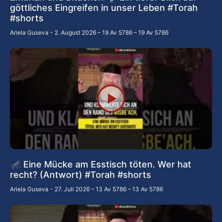
göttliches Eingreifen in unser Leben #Torah
#shorts
Ariela Guseva
2. August 2026 – 19 Av 5786 – 19 Av 5786
🦟 Eine Mücke am Esstisch töten. Wer hat
recht? (Antwort) #Torah #shorts
Ariela Guseva
27. Juli 2026 – 13 Av 5786 – 13 Av 5786