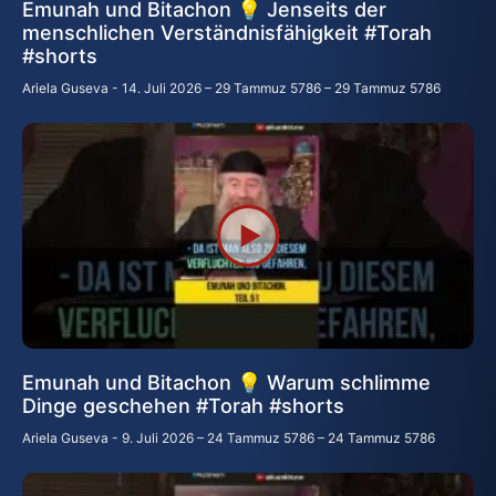
Emunah und Bitachon 💡 Jenseits der
menschlichen Verständnisfähigkeit #Torah
#shorts
Ariela Guseva
14. Juli 2026 – 29 Tammuz 5786 – 29 Tammuz 5786
Emunah und Bitachon 💡 Warum schlimme
Dinge geschehen #Torah #shorts
Ariela Guseva
9. Juli 2026 – 24 Tammuz 5786 – 24 Tammuz 5786