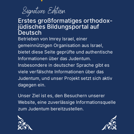
Erstes großformatiges orthodox-
jüdisches Bildungsportal auf
Deutsch
Betrieben von Imrey Israel, einer
gemeinnützigen Organisation aus Israel,
bietet diese Seite geprüfte und authentische
Informationen über das Judentum.
Insbesondere in deutscher Sprache gibt es
viele verfälschte Informationen über das
Judentum, und unser Projekt setzt sich aktiv
dagegen ein.
Unser Ziel ist es, den Besuchern unserer
Website, eine zuverlässige Informationsquelle
zum Judentum bereitzustellen.