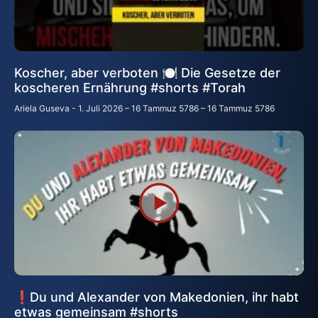
Koscher, aber verboten 🍽️ Die Gesetze der
koscheren Ernährung #shorts #Torah
Ariela Guseva
1. Juli 2026 – 16 Tammuz 5786 – 16 Tammuz 5786
❗Du und Alexander von Makedonien, ihr habt
etwas gemeinsam #shorts