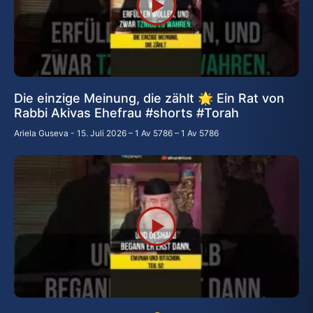
Die einzige Meinung, die zählt 🌟 Ein Rat von
Rabbi Akivas Ehefrau #shorts #Torah
Ariela Guseva
15. Juli 2026 – 1 Av 5786 – 1 Av 5786