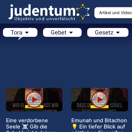
Tora
Gebet
Gesetz
Eine verdorbene
Emunah und Bitachon
Seele ☠️ Gib die
💡 Ein tiefer Blick auf