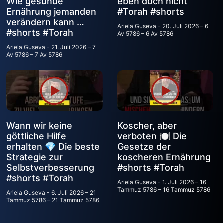
Wie gesunde
eben doch nicht
Ernährung jemanden
#Torah #shorts
verändern kann …
Ariela Guseva
20. Juli 2026 – 6
#shorts #Torah
Av 5786 – 6 Av 5786
Ariela Guseva
21. Juli 2026 – 7
Av 5786 – 7 Av 5786
Wann wir keine
Koscher, aber
göttliche Hilfe
verboten 🍽️ Die
erhalten 💎 Die beste
Gesetze der
Strategie zur
koscheren Ernährung
Selbstverbesserung
#shorts #Torah
#shorts #Torah
Ariela Guseva
1. Juli 2026 – 16
Tammuz 5786 – 16 Tammuz 5786
Ariela Guseva
6. Juli 2026 – 21
Tammuz 5786 – 21 Tammuz 5786