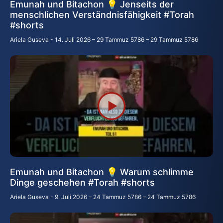
Emunah und Bitachon 💡 Jenseits der
menschlichen Verständnisfähigkeit #Torah
#shorts
Ariela Guseva
14. Juli 2026 – 29 Tammuz 5786 – 29 Tammuz 5786
Emunah und Bitachon 💡 Warum schlimme
Dinge geschehen #Torah #shorts
Ariela Guseva
9. Juli 2026 – 24 Tammuz 5786 – 24 Tammuz 5786