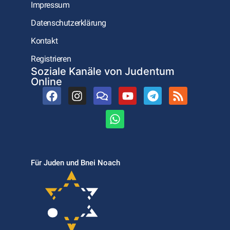
Impressum
Datenschutzerklärung
Kontakt
Registrieren
Soziale Kanäle von Judentum
Online
Für Juden und Bnei Noach