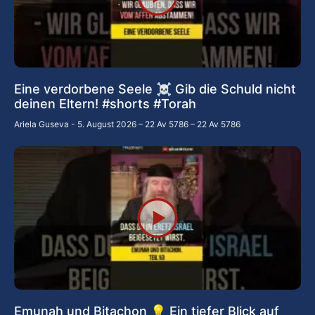
Eine verdorbene Seele ☠️ Gib die Schuld nicht
deinen Eltern! #shorts #Torah
Ariela Guseva
5. August 2026 – 22 Av 5786 – 22 Av 5786
Emunah und Bitachon 💡 Ein tiefer Blick auf