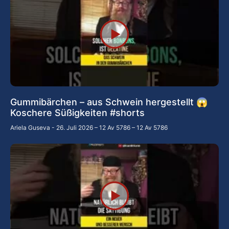
Gummibärchen – aus Schwein hergestellt 😱
Koschere Süßigkeiten #shorts
Ariela Guseva
26. Juli 2026 – 12 Av 5786 – 12 Av 5786