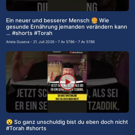
Ein neuer und besserer Mensch 🍔 Wie
gesunde Ernährung jemanden verändern kann
… #shorts #Torah
Ariela Guseva
21. Juli 2026 – 7 Av 5786 – 7 Av 5786
😮 So ganz unschuldig bist du eben doch nicht
#Torah #shorts