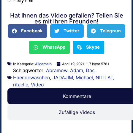
Hat Ihnen das Video gefallen? Teilen Sie
Alternative:
es mit Ihren Freunden!
Facebook
Twitter
Telegram
WhatsApp
Skype
In Kategorie:
Allgemein
April 19, 2021 – 7 Iyyar 5781
Schlagwörter:
Abramow
,
Adam
,
Das
,
Haendewaschen
,
JADAJIM
,
Michael
,
NITILAT
,
rituelle
,
Video
Kommentare
Zufällige Videos