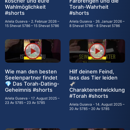
koscher und eure
Farbrengen und die
Wahlmöglichkeit
Torah-Wahrheit
#shorts
#shorts
Ariela Guseva
2. Februar 2026 –
Ariela Guseva
26. Januar 2026 –
15 Shevat 5786 – 15 Shevat 5786
8 Shevat 5786 – 8 Shevat 5786
Wie man den besten
Hilf deinem Feind,
Seelenpartner findet
lass das Tier leiden
💎 Das Torah-Dating-
🫏
Geheimnis #shorts
Charakterentwicklung
#Torah #shorts
Ariela Guseva
17. August 2025 –
23 Av 5785 – 23 Av 5785
Ariela Guseva
14. August 2025 –
20 Av 5785 – 20 Av 5785