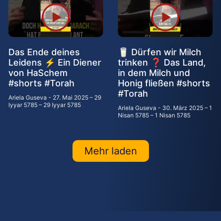
Das Ende deines
🥛 Dürfen wir Milch
Leidens ⚡ Ein Diener
trinken ❓ Das Land,
von HaSchem
in dem Milch und
#shorts #Torah
Honig fließen #shorts
#Torah
Ariela Guseva
27. Mai 2025 – 29
Iyyar 5785 – 29 Iyyar 5785
Ariela Guseva
30. März 2025 – 1
Nisan 5785 – 1 Nisan 5785
Mehr laden