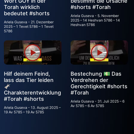
Wort GOY in der
bestimmt die Ursache
Torah wirklich
#shorts #Torah
bedeutet #shorts
Ariela Guseva
5. November
2025 – 14 Heshvan 5786 – 14
Ariela Guseva
21. Dezember
Heshvan 5786
2025 – 1 Tevet 5786 – 1 Tevet
5786
Hilf deinem Feind,
Bestechung 💵 Das
lass das Tier leiden
Verdrehen der
🫏
Gerechtigkeit #shorts
Charakterentwicklung
#Torah
#Torah #shorts
Ariela Guseva
31. Juli 2025 – 6
Av 5785 – 6 Av 5785
Ariela Guseva
13. August 2025 –
19 Av 5785 – 19 Av 5785