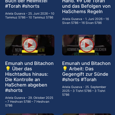
Buch der Heilmittel
Hand. ↔️ Die Torah
#Torah #shorts
und das Befolgen von
HaSchems Regeln
Ariela Guseva
25. Juni 2026 – 10
Tammuz 5786 – 10 Tammuz 5786
Ariela Guseva
1. Juni 2026 – 16
Sivan 5786 – 16 Sivan 5786
Emunah und Bitachon
Emunah und Bitachon
💡 Über das
💡 Arbeit: Das
Hischtadlus hinaus:
Gegengift zur Sünde
Die Kontrolle an
#shorts #Torah
HaSchem abgeben
Ariela Guseva
25. September
#shorts
2025 – 3 Tishri 5786 – 3 Tishri
5786
Ariela Guseva
29. Oktober 2025
– 7 Heshvan 5786 – 7 Heshvan
5786