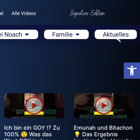
el
Alle Videos
ei Noach
Familie
Aktuelles
Open
Ich bin ein GOY ⁉️ Zu
Emunah und Bitachon
100% 😲 Was das
💡 Das Ergebnis