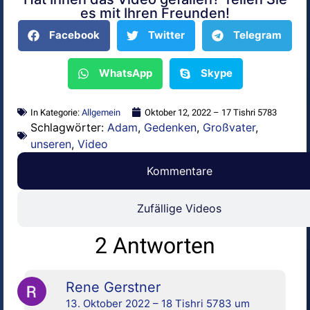
Alternative:
es mit Ihren Freunden!
Facebook
Twitter
Telegram
WhatsApp
Skype
In Kategorie:
Allgemein
Oktober 12, 2022 – 17 Tishri 5783
Schlagwörter:
Adam
,
Gedenken
,
Großvater
,
unseren
,
Video
Kommentare
Zufällige Videos
2 Antworten
Rene Gerstner
13. Oktober 2022 – 18 Tishri 5783 um