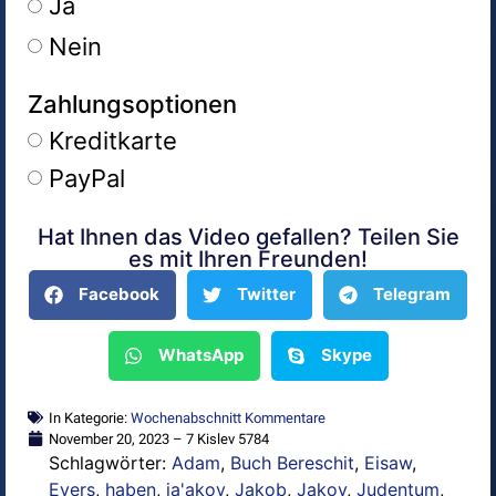
Ja
Nein
Zahlungsoptionen
Kreditkarte
PayPal
Hat Ihnen das Video gefallen? Teilen Sie
Alternative:
es mit Ihren Freunden!
Facebook
Twitter
Telegram
WhatsApp
Skype
In Kategorie:
Wochenabschnitt Kommentare
November 20, 2023 – 7 Kislev 5784
Schlagwörter:
Adam
,
Buch Bereschit
,
Eisaw
,
Evers
,
haben
,
ja'akov
,
Jakob
,
Jakov
,
Judentum
,