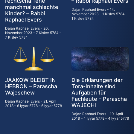
rechtschaffene
– Rabbi Raphael Evers
manchmal schlechte
Dajan Raphael Evers
14.
Kinder? – Rabbi
November 2023 – 1 Kislev 5784 –
1 Kislev 5784
Raphael Evers
Dajan Raphael Evers
20.
November 2023 – 7 Kislev 5784 –
7 Kislev 5784
JAAKOW BLEIBT IN
Die Erklärungen der
HEBRON – Parascha
Tora-Inhalte sind
Wajeschew
Aufgaben für
Fachleute – Parascha
Dajan Raphael Evers
21. April
WAJECHI
2018 – 6 Iyyar 5778 – 6 Iyyar 5778
Dajan Raphael Evers
19. April
2018 – 4 Iyyar 5778 – 4 Iyyar 5778