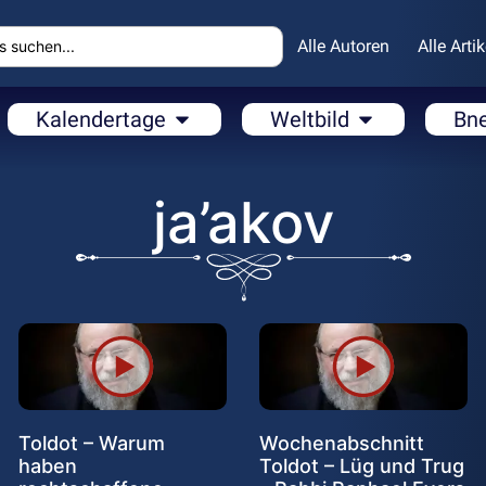
Alle Autoren
Alle Artik
Kalendertage
Weltbild
Bn
ja’akov
Toldot – Warum
Wochenabschnitt
haben
Toldot – Lüg und Trug