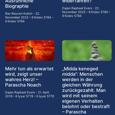
Ausführliche
widerfahren?
Biographie
Dajan Raphael Evers
22.
November 2023 – 9 Kislev 5784 –
Rav Reuven Kuklin
22.
9 Kislev 5784
November 2023 – 9 Kislev 5784 –
9 Kislev 5784
Mehr tun als erwartet
„Midda keneged
wird, zeigt unser
midda“: Menschen
wahres Herz! –
werden in der
Parascha Noach
gleichen Währung
zurückgezahlt. Man
Dajan Raphael Evers
21. April
wird mit seinem
2018 – 6 Iyyar 5778 – 6 Iyyar 5778
eigenen Verhalten
belohnt oder bestraft
– Parascha