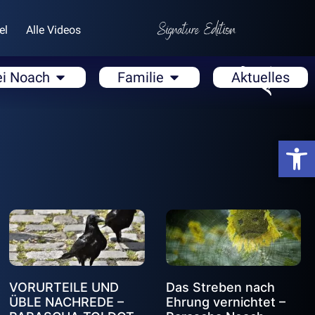
el
Alle Videos
ei Noach
Familie
Aktuelles
Open
VORURTEILE UND
Das Streben nach
ÜBLE NACHREDE –
Ehrung vernichtet –