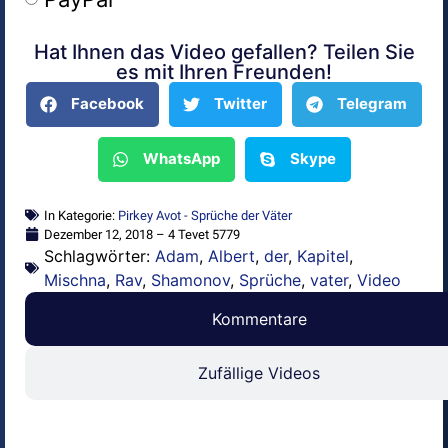
Hat Ihnen das Video gefallen? Teilen Sie
Alternative:
es mit Ihren Freunden!
Facebook
Twitter
Telegram
WhatsApp
Skype
In Kategorie:
Pirkey Avot - Sprüche der Väter
Dezember 12, 2018 – 4 Tevet 5779
Schlagwörter:
Adam
,
Albert
,
der
,
Kapitel
,
Mischna
,
Rav
,
Shamonov
,
Sprüche
,
vater
,
Video
Kommentare
Zufällige Videos