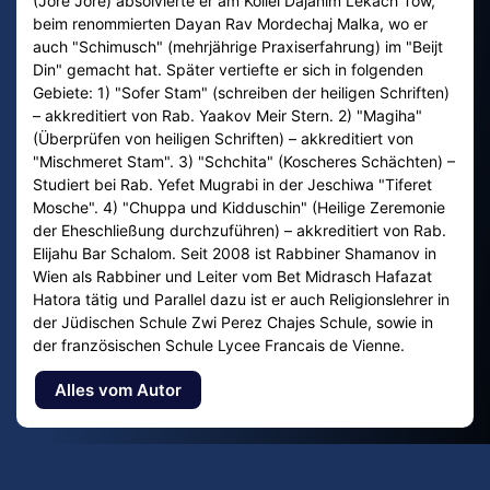
(Jore Jore) absolvierte er am Kollel Dajanim Lekach Tow,
beim renommierten Dayan Rav Mordechaj Malka, wo er
auch "Schimusch" (mehrjährige Praxiserfahrung) im "Beijt
Din" gemacht hat. Später vertiefte er sich in folgenden
Gebiete: 1) "Sofer Stam" (schreiben der heiligen Schriften)
– akkreditiert von Rab. Yaakov Meir Stern. 2) "Magiha"
(Überprüfen von heiligen Schriften) – akkreditiert von
"Mischmeret Stam". 3) "Schchita" (Koscheres Schächten) –
Studiert bei Rab. Yefet Mugrabi in der Jeschiwa "Tiferet
Mosche". 4) "Chuppa und Kidduschin" (Heilige Zeremonie
der Eheschließung durchzuführen) – akkreditiert von Rab.
Elijahu Bar Schalom. Seit 2008 ist Rabbiner Shamanov in
Wien als Rabbiner und Leiter vom Bet Midrasch Hafazat
Hatora tätig und Parallel dazu ist er auch Religionslehrer in
der Jüdischen Schule Zwi Perez Chajes Schule, sowie in
der französischen Schule Lycee Francais de Vienne.
Alles vom Autor