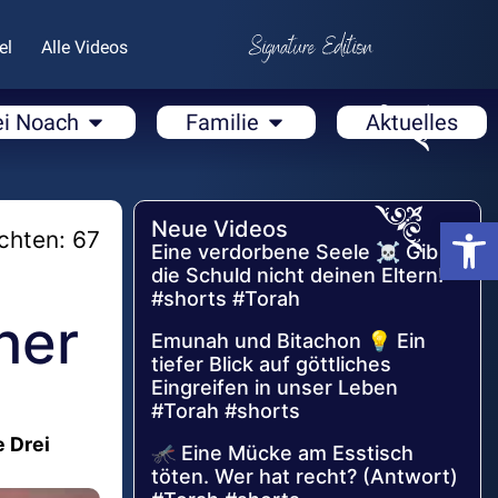
el
Alle Videos
ei Noach
Familie
Aktuelles
Open
Neue Videos
chten: 67
Eine verdorbene Seele ☠️ Gib
die Schuld nicht deinen Eltern!
#shorts #Torah
her
Emunah und Bitachon 💡 Ein
tiefer Blick auf göttliches
Eingreifen in unser Leben
#Torah #shorts
e Drei
🦟 Eine Mücke am Esstisch
töten. Wer hat recht? (Antwort)