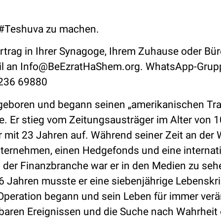
, #Teshuva zu machen.
trag in Ihrer Synagoge, Ihrem Zuhause oder Bü
il an
Info@BeEzratHaShem.org
. WhatsApp-Grup
3236 69880
, geboren und begann seinen „amerikanischen Tr
te. Er stieg vom Zeitungsausträger im Alter von 
 mit 23 Jahren auf. Während seiner Zeit an der 
unternehmen, einen Hedgefonds und eine internat
 der Finanzbranche war er in den Medien zu sehe
 Jahren musste er eine siebenjährige Lebenskr
 Operation begann und sein Leben für immer verä
rbaren Ereignissen und die Suche nach Wahrheit e