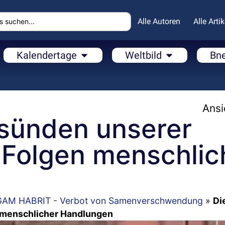
Alle Autoren
Alle Artik
Kalendertage
Weltbild
Bn
Ansi
lsünden unserer
 Folgen menschlic
AM HABRIT - Verbot von Samenverschwendung
»
Di
n menschlicher Handlungen