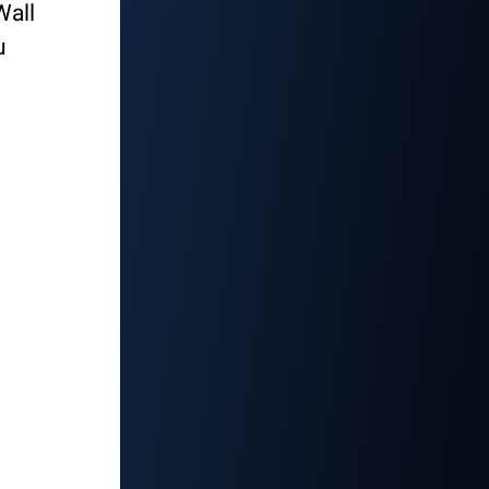
Wall
u