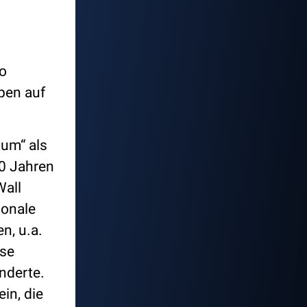
ro
pen auf
aum“ als
10 Jahren
Wall
ionale
n, u.a.
ise
nderte.
in, die