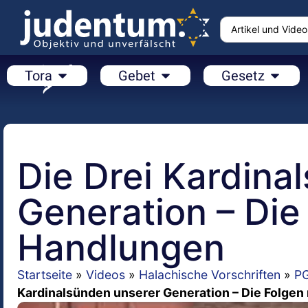
Tora
Gebet
Gesetz
Die Drei Kardina
Generation – Die
Handlungen
Startseite
»
Videos
»
Halachische Vorschriften
»
PG
Kardinalsünden unserer Generation – Die Folge