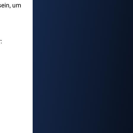
sein, um
: