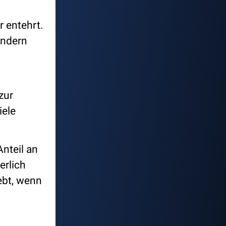
r entehrt.
ondern
zur
iele
Anteil an
erlich
webt, wenn