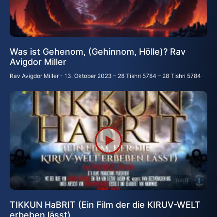
Was ist Gehenom, (Gehinnom, Hölle)? Rav
Avigdor Miller
Rav Avigdor Miller
13. Oktober 2023 – 28 Tishri 5784 – 28 Tishri 5784
TIKKUN HaBRIT (Ein Film der die KIRUV-WELT
erbeben lässt)