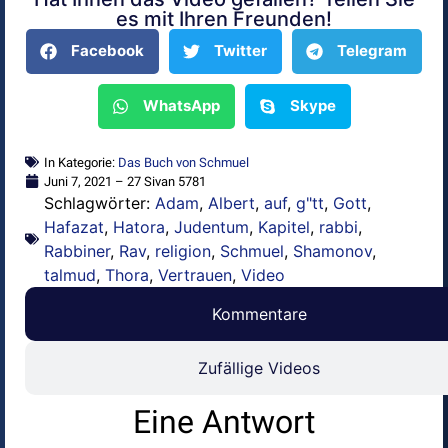
Alternative:
es mit Ihren Freunden!
Facebook
Twitter
Telegram
WhatsApp
Skype
In Kategorie:
Das Buch von Schmuel
Juni 7, 2021 – 27 Sivan 5781
Schlagwörter:
Adam
,
Albert
,
auf
,
g"tt
,
Gott
,
Hafazat
,
Hatora
,
Judentum
,
Kapitel
,
rabbi
,
Rabbiner
,
Rav
,
religion
,
Schmuel
,
Shamonov
,
talmud
,
Thora
,
Vertrauen
,
Video
Kommentare
Zufällige Videos
Eine Antwort