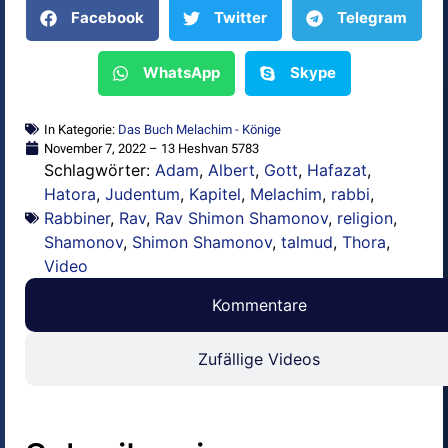
Facebook
Twitter
Telegram
WhatsApp
Skype
In Kategorie:
Das Buch Melachim - Könige
November 7, 2022 – 13 Heshvan 5783
Schlagwörter:
Adam
,
Albert
,
Gott
,
Hafazat
,
Hatora
,
Judentum
,
Kapitel
,
Melachim
,
rabbi
,
Rabbiner
,
Rav
,
Rav Shimon Shamonov
,
religion
,
Shamonov
,
Shimon Shamonov
,
talmud
,
Thora
,
Video
Kommentare
Zufällige Videos