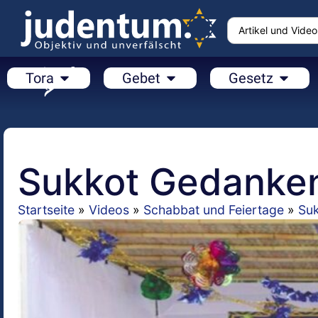
Tora
Gebet
Gesetz
Sukkot Gedanke
Startseite
»
Videos
»
Schabbat und Feiertage
»
Su