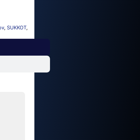
ov
,
SUKKOT
,