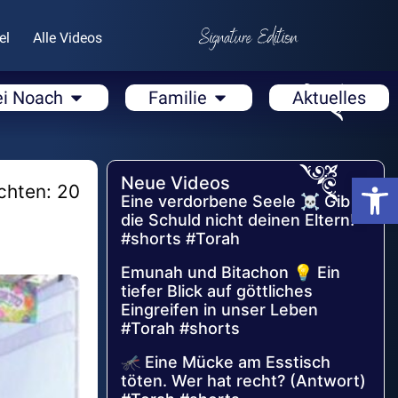
el
Alle Videos
ei Noach
Familie
Aktuelles
Open
Neue Videos
chten: 20
Eine verdorbene Seele ☠️ Gib
die Schuld nicht deinen Eltern!
#shorts #Torah
Emunah und Bitachon 💡 Ein
tiefer Blick auf göttliches
Eingreifen in unser Leben
#Torah #shorts
🦟 Eine Mücke am Esstisch
töten. Wer hat recht? (Antwort)