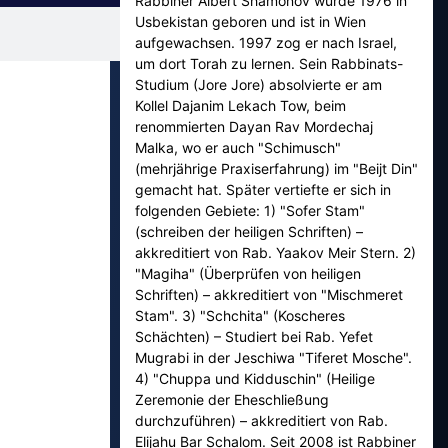
Rabbiner Albert Shamonov wurde 1976 in
Usbekistan geboren und ist in Wien
aufgewachsen. 1997 zog er nach Israel,
um dort Torah zu lernen. Sein Rabbinats-
Studium (Jore Jore) absolvierte er am
Kollel Dajanim Lekach Tow, beim
renommierten Dayan Rav Mordechaj
Malka, wo er auch "Schimusch"
(mehrjährige Praxiserfahrung) im "Beijt Din"
gemacht hat. Später vertiefte er sich in
folgenden Gebiete: 1) "Sofer Stam"
(schreiben der heiligen Schriften) –
akkreditiert von Rab. Yaakov Meir Stern. 2)
"Magiha" (Überprüfen von heiligen
Schriften) – akkreditiert von "Mischmeret
Stam". 3) "Schchita" (Koscheres
Schächten) – Studiert bei Rab. Yefet
Mugrabi in der Jeschiwa "Tiferet Mosche".
4) "Chuppa und Kidduschin" (Heilige
Zeremonie der Eheschließung
durchzuführen) – akkreditiert von Rab.
Elijahu Bar Schalom. Seit 2008 ist Rabbiner