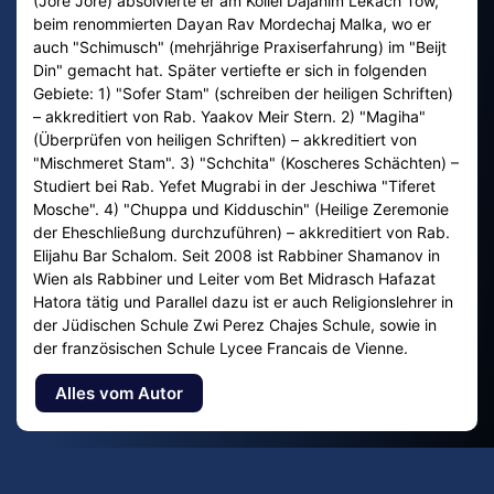
(Jore Jore) absolvierte er am Kollel Dajanim Lekach Tow,
beim renommierten Dayan Rav Mordechaj Malka, wo er
auch "Schimusch" (mehrjährige Praxiserfahrung) im "Beijt
Din" gemacht hat. Später vertiefte er sich in folgenden
Gebiete: 1) "Sofer Stam" (schreiben der heiligen Schriften)
– akkreditiert von Rab. Yaakov Meir Stern. 2) "Magiha"
(Überprüfen von heiligen Schriften) – akkreditiert von
"Mischmeret Stam". 3) "Schchita" (Koscheres Schächten) –
Studiert bei Rab. Yefet Mugrabi in der Jeschiwa "Tiferet
Mosche". 4) "Chuppa und Kidduschin" (Heilige Zeremonie
der Eheschließung durchzuführen) – akkreditiert von Rab.
Elijahu Bar Schalom. Seit 2008 ist Rabbiner Shamanov in
Wien als Rabbiner und Leiter vom Bet Midrasch Hafazat
Hatora tätig und Parallel dazu ist er auch Religionslehrer in
der Jüdischen Schule Zwi Perez Chajes Schule, sowie in
der französischen Schule Lycee Francais de Vienne.
Alles vom Autor