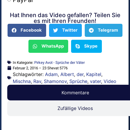
Hat Ihnen das Video gefallen? Teilen Sie
Alternative:
es mit Ihren Freunden!
Facebook
Twitter
Telegram
WhatsApp
Skype
In Kategorie:
Pirkey Avot - Sprüche der Väter
Februar 2, 2016 – 23 Shevat 5776
Schlagwörter:
Adam
,
Albert
,
der
,
Kapitel
,
Mischna
,
Rav
,
Shamonov
,
Sprüche
,
vater
,
Video
Kommentare
Zufällige Videos