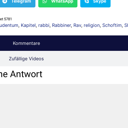
Telegram
WhatsApp
Skype
vet 5781
udentum
,
Kapitel
,
rabbi
,
Rabbiner
,
Rav
,
religion
,
Schoftim
,
S
Kommentare
Zufällige Videos
ne Antwort