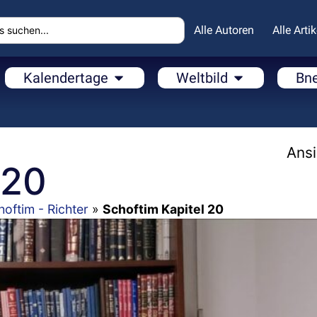
Alle Autoren
Alle Artik
Kalendertage
Weltbild
Bn
Ansi
 20
oftim - Richter
»
Schoftim Kapitel 20