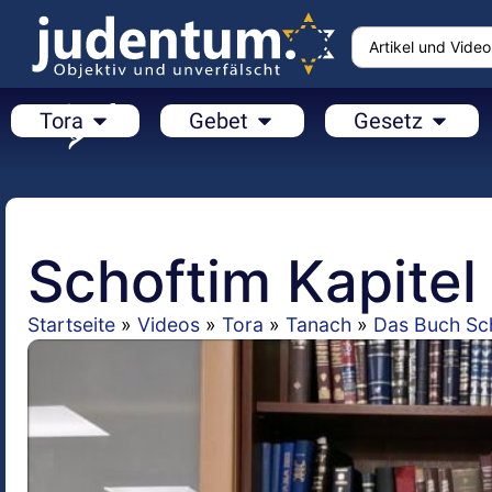
Tora
Gebet
Gesetz
Schoftim Kapitel
Startseite
»
Videos
»
Tora
»
Tanach
»
Das Buch Sch