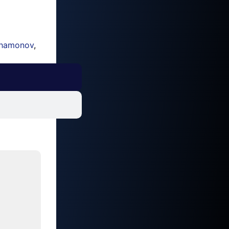
hamonov
,