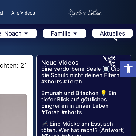
el
Alle Videos
ei Noach
Familie
Aktuelles
Open
Neue Videos
chten: 21
Eine verdorbene Seele ☠️ Gib
die Schuld nicht deinen Eltern!
#shorts #Torah
Emunah und Bitachon 💡 Ein
tiefer Blick auf göttliches
Eingreifen in unser Leben
#Torah #shorts
🦟 Eine Mücke am Esstisch
töten. Wer hat recht? (Antwort)