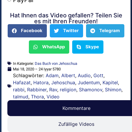
Hat Ihnen das Video gefallen? Teilen Sie
Alternative:
es mit Ihren Freunden!
Facebook
Twitter
Telegram
WhatsApp
Skype
In Kategorie:
Das Buch von Jehoschua
Mai 18, 2020 – 24 Iyyar 5780
Schlagwörter:
Adam
,
Albert
,
Audio
,
Gott
,
Hafazat
,
Hatora
,
Jehoschua
,
Judentum
,
Kapitel
,
rabbi
,
Rabbiner
,
Rav
,
religion
,
Shamonov
,
Shimon
,
talmud
,
Thora
,
Video
Kommentare
Zufällige Videos