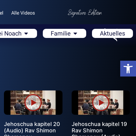
el
Alle Videos
ei Noach
Familie
Aktuelles
Open
Jehoschua kapitel 20
Jehoschua kapitel 19
(Audio) Rav Shimon
Rav Shimon